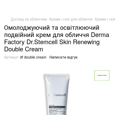
Догляд за обличчям
Креми і гелі для обличчя
Креми і гел
Омолоджуючий та освітлюючий
подвійний крем для обличчя Derma
Factory Dr.Stemcell Skin Renewing
Double Cream
Артикул:
df double cream
Написати відгук