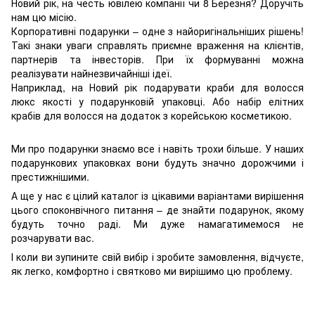
Новий рік, на честь ювілею компанії чи 8 Березня? Доручіть
нам цю місію.
Корпоративні подарунки – одне з найоригінальніших рішень!
Такі знаки уваги справлять приємне враження на клієнтів,
партнерів та інвесторів. При їх формуванні можна
реалізувати найнезвичайніші ідеї.
Наприклад, на Новий рік подарувати краби для волосся
люкс якості у подарунковій упаковці. Або набір елітних
крабів для волосся на додаток з корейською косметикою.
Ми про подарунки знаємо все і навіть трохи більше. У наших
подарункових упаковках вони будуть значно дорожчими і
престижнішими.
А ще у нас є цілий каталог із цікавими варіантами вирішення
цього споконвічного питання – де знайти подарунок, якому
будуть точно раді. Ми дуже намагатимемося не
розчарувати вас.
І коли ви зупините свій вибір і зробите замовлення, відчуєте,
як легко, комфортно і святково ми вирішимо цю проблему.