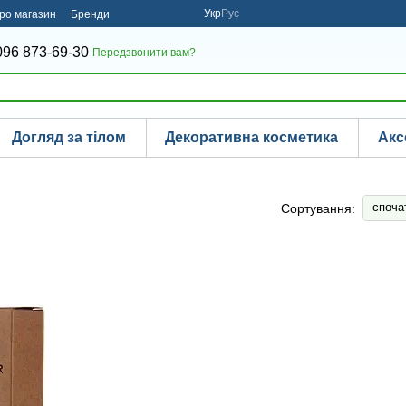
Укр
Рус
про магазин
Бренди
096 873-69-30
Передзвонити вам?
Догляд за тілом
Декоративна косметика
Акс
споча
Сортування: