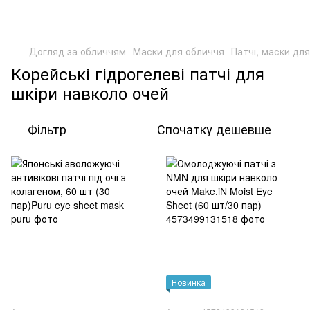
Догляд за обличчям
Маски для обличчя
Патчі, маски дл
Корейські гідрогелеві патчі для
шкіри навколо очей
Фільтр
Спочатку дешевше
Новинка