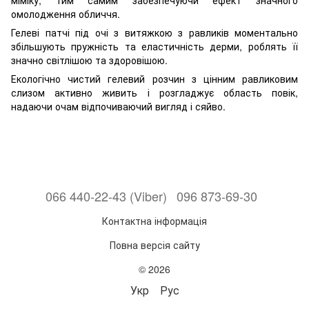
міміку, тим самим забезпечуючи ефект значного
омолодження обличчя.
Гелеві патчі під очі з витяжкою з равликів моментально
збільшують пружність та еластичність дерми, роблять її
значно світлішою та здоровішою.
Екологічно чистий гелевий розчин з цінним равликовим
слизом активно живить і розгладжує область повік,
надаючи очам відпочиваючий вигляд і сяйво.
066 440-22-43 (Viber)
096 873-69-30
Контактна інформація
Повна версія сайту
© 2026
Укр
Рус