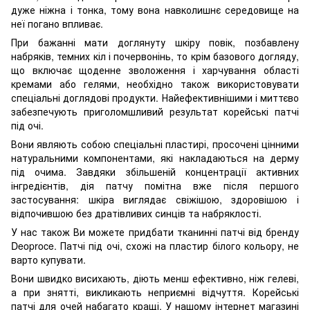
дуже ніжна і тонка, тому вона навколишнє середовище на
неї погано впливає.
При бажанні мати доглянуту шкіру повік, позбавлену
набряків, темних кіл і почервонінь, то крім базового догляду,
що включає щоденне зволоження і харчування області
кремами або гелями, необхідно також використовувати
спеціальні доглядові продукти. Найефективнішими і миттєво
забезпечують приголомшливий результат корейські патчі
під очі.
Вони являють собою спеціальні пластирі, просочені цінними
натуральними компонентами, які накладаються на дерму
під очима. Завдяки збільшеній концентрації активних
інгредієнтів, дія патчу помітна вже після першого
застосування: шкіра виглядає свіжішою, здоровішою і
відпочившою без дратівливих синців та набряклості.
У нас також Ви можете придбати тканинні патчі від бренду
Deoproce. Патчі під очі, схожі на пластир білого кольору, не
варто купувати.
Вони швидко висихають, діють менш ефективно, ніж гелеві,
а при знятті, викликають неприємні відчуття. Корейські
патчі для очей набагато кращі. У нашому інтернет магазині