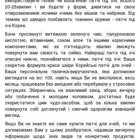
Використовуйте гелеві чи колагенові патчі під очі. Всього
20-25хвилин і ви будете у формі, дивитися на своїх
співрозмовників ясними очима без мішків та набряків. Від
темних кіл швидко позбавлять тканинні кружки - патчі під
очі Корея.
Вони просякнуті витяжкою зеленого чаю, гіалуроновою
кислотою, вітамінами, соком алое та іншими корисними
компонентами, які за п'ятнадцять хвилин зможуть
повернути вам свіжість та сяйво. Найкращі патчі під очі
описані нижче, познайомтеся з ними. патчі під очі: Ваша
секретна формула краси шкіри Корейські патчі для очей -
Ваша персональна паличка-виручалочка, яка допоможе
виглядати на всі 100, навіть якщо Ви не виспалися, весь
місяць працювали без вихідних або перебували у стресових
ситуаціях. Збираючись на важливий захід, збори, вечірку
або побачення з молодим чоловіком, достатньо буде
скористатися цим чудо-засобом, щоб за кілька хвилин
повернути собі доглянутий і сяючий здоров'ям зовнішній
вигляд.
Якщо Ви не знаєте які саме купити патчі для очей, то ми
допоможемо Вам у цьому розібратися, надавши вичерпну
інформацію щодо їхніх видів та конкретних продуктів.