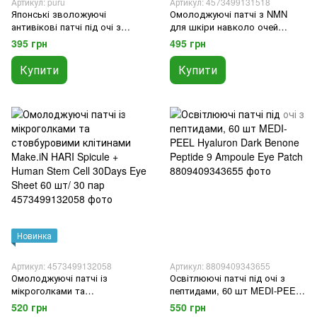
Артикул: puru
Артикул: 4573499131518
Японські зволожуючі
Омолоджуючі патчі з NMN
антивікові патчі під очі з
для шкіри навколо очей
колагеном, 60 шт (30 пар)Puru
Make.iN Moist Eye Sheet (60
395 грн
495 грн
eye sheet mask
шт/30 пар)
Купити
Купити
Новинка
Артикул: 4573499132058
Артикул: 8809409343655
Омолоджуючі патчі із
Освітлюючі патчі під очі з
мікроголками та
пептидами, 60 шт MEDI-PEEL
стовбуровими клітинами
Hyaluron Dark Benone Peptide 9
520 грн
550 грн
Make.iN HARI Spicule + Human
Ampoule Eye Patch