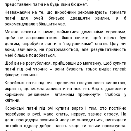
представлені патчі на будь-який бюджет.
Незважаючи на те, що виробники рекомендують тримати
патчі для очей близько двадцяти хвилин, я б
рекомендувала збільшити час.
Можна лежати з ними, займатися домашніми справами,
щоби не зациклюватися. Якщо хочете, щоб ефект був
довгим, спробуйте лягти з "подушечками" спати. Цілу ніч
вони, звичайно, не протримаються, але результативність
мені більше подобається.
Щоб ви не розгубилися, прийшовши до магазину, щоб купити
патчі під очі уточню – вони бувають трьох видів: гелеві;
філери; тканинні.
Корейські патчі під очі, просочені гіалуроновою кислотою,
якраз ті, що можна залишати на всю ніч. Варто дозволити
корисним речовинам, вітамінам проникнути глибоко у
клітини.
Корейські патчі під очі купити варто і тим, хто постійно
перебуває в русі, мало спить, нервує, зазнає стресу. На
довгі процедури зазвичай часу не знаходиться, виглядати
потрібно одразу добре, навіть якщо ти тільки прокинувся.