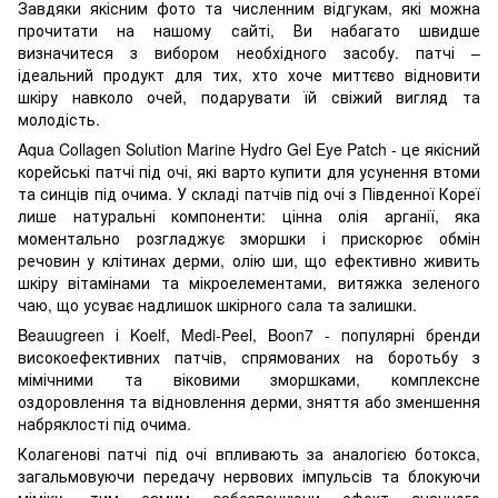
Завдяки якісним фото та численним відгукам, які можна
прочитати на нашому сайті, Ви набагато швидше
визначитеся з вибором необхідного засобу. патчі –
ідеальний продукт для тих, хто хоче миттєво відновити
шкіру навколо очей, подарувати їй свіжий вигляд та
молодість.
Aqua Collagen Solution Marine Hydro Gel Eye Patch - це якісний
корейські патчі під очі, які варто купити для усунення втоми
та синців під очима. У складі патчів під очі з Південної Кореї
лише натуральні компоненти: цінна олія арганії, яка
моментально розгладжує зморшки і прискорює обмін
речовин у клітинах дерми, олію ши, що ефективно живить
шкіру вітамінами та мікроелементами, витяжка зеленого
чаю, що усуває надлишок шкірного сала та залишки.
Beauugreen і Koelf, Medi-Peel, Boon7 - популярні бренди
високоефективних патчів, спрямованих на боротьбу з
мімічними та віковими зморшками, комплексне
оздоровлення та відновлення дерми, зняття або зменшення
набряклості під очима.
Колагенові патчі під очі впливають за аналогією ботокса,
загальмовуючи передачу нервових імпульсів та блокуючи