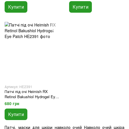
Stem Cell 30Days Eye Sheet 60
Купити
Купити
шт/ 30 пар
Артикул: HE2391
Патчі під очі Heimish RX
Retinol Bakushiol Hydrogel Eye
Patch
680 грн
Купити
Патчі, маски для шкіри навколо очей Навколо очей шкіра