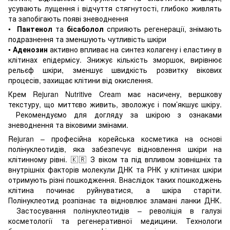
усувають лущення і відчуття стягнутості, глибоко живлять
та запобігають появі зневоднення
•
Пантенол
та
бісаболол
сприяють регенерації, знімають
подразнення та зменшують чутливість шкіри
•
Аденозин
активно впливає на синтез колагену і еластину в
клітинах епідермісу. Знижує кількість зморшок, вирівнює
рельєф шкіри, зменшує швидкість розвитку вікових
процесів, захищає клітини від окислення.
Крем Rejuran Nutritive Cream має насичену, вершкову
текстуру, що миттєво живить, зволожує і пом’якшує шкіру.
Рекомендуємо для догляду за шкірою з ознаками
зневоднення та віковими змінами.
Rejuran – професійна корейська косметика на основі
полінуклеотидів, яка забезпечує відновлення шкіри на
клітинному рівні. 🇰🇷 З віком та під впливом зовнішніх та
внутрішніх факторів молекули ДНК та РНК у клітинах шкіри
отримують різні пошкодження. Внаслідок таких пошкоджень
клітина починає руйнуватися, а шкіра старіти.
Полінуклеотид розпізнає та відновлює зламані ланки ДНК.
Застосування полінуклеотидів – револіція в галузі
косметології та регенеративної медицини. Технологи