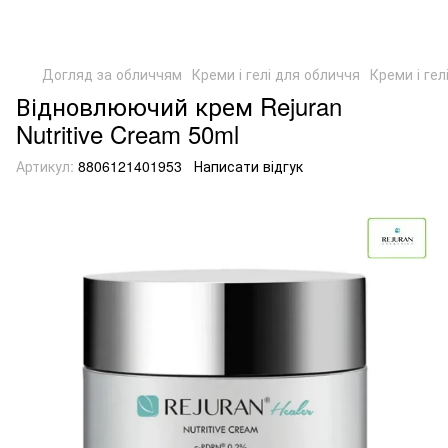
Догляд за обличчям
Креми і гелі для обличчя
Креми і гел
Відновлюючий крем Rejuran
Nutritive Cream 50ml
Артикул:
8806121401953
Написати відгук