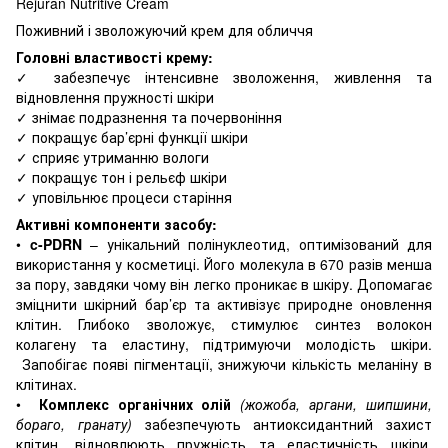
Rejuran Nutritive Cream
Поживний і зволожуючий крем для обличчя
Головні властивості крему:
✓ забезпечує інтенсивне зволоження, живлення та
відновлення пружності шкіри
✓ знімає подразнення та почервоніння
✓ покращує бар’єрні функції шкіри
✓ сприяє утриманню вологи
✓ покращує тон і рельєф шкіри
✓ уповільнює процеси старіння
Активні компоненти засобу:
•
c-PDRN
– унікальний полінуклеотид, оптимізований для
використання у косметиці. Його молекула в 670 разів менша
за пору, завдяки чому він легко проникає в шкіру. Допомагає
зміцнити шкірний бар’єр та активізує природне оновлення
клітин. Глибоко зволожує, стимулює синтез волокон
колагену та еластину, підтримуючи молодість шкіри.
Запобігає появі пігментації, знижуючи кількість меланіну в
клітинах.
•
Комплекс органічних олій
(жожоба, аргани, шипшини,
бораго, гранату)
забезпечують антиоксидантний захист
клітин, відновлюють пружність та еластичність шкіри,