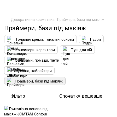
Декоративна косметика
Праймери, бази під макіяж
Праймери, бази під макіяж
Тональні креми, тональні основи
Пудри
Консилери, коректори
Туш для вій
Бальзами, помади, тінти
Рум'яна, хайлайтери
Праймери, бази під макіяж
Фільтр
Спочатку дешевше