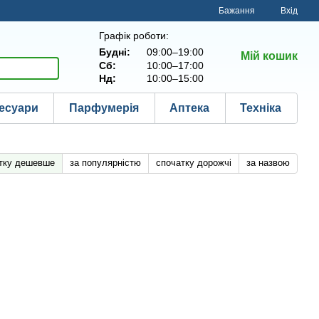
Бажання
Вхід
Графік роботи:
Будні:
09:00–19:00
Мій кошик
Сб:
10:00–17:00
Нд:
10:00–15:00
есуари
Парфумерія
Аптека
Техніка
тку дешевше
за популярністю
спочатку дорожчі
за назвою