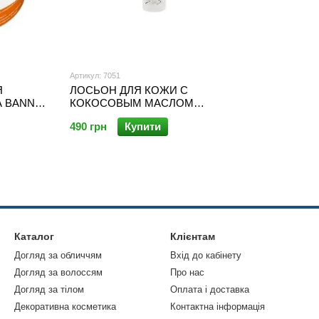
Артикул: 7051
Я
ЛОСЬОН ДЛЯ КОЖИ С
А BANNA
КОКОСОВЫМ МАСЛОМ
РОМАТОМ
TROPICANA SUMMER SENSE
490 грн
Купити
СOCONUT SKIN LOTION
Каталог
Клієнтам
Догляд за обличчям
Вхід до кабінету
Догляд за волоссям
Про нас
Догляд за тілом
Оплата і доставка
Декоративна косметика
Контактна інформація