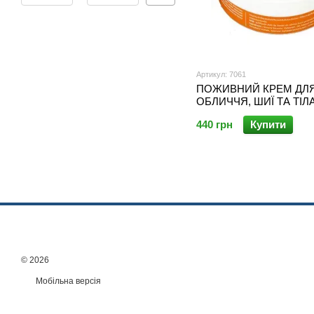
Артикул: 7061
ПОЖИВНИЙ КРЕМ ДЛ
ОБЛИЧЧЯ, ШИЇ ТА ТІЛ
З ЕКСТРАКТОМ ТА А
440 грн
Купити
АНАНАСА, 250 МЛ
© 2026
Мобільна версія