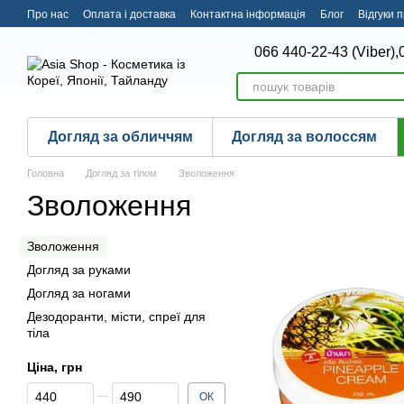
Перейти до основного контенту
Про нас
Оплата і доставка
Контактна інформація
Блог
Відгуки 
066 440-22-43 (Viber),
Догляд за обличчям
Догляд за волоссям
Головна
Догляд за тілом
Зволоження
Зволоження
Зволоження
Догляд за руками
Догляд за ногами
Дезодоранти, місти, спреї для
тіла
Ціна, грн
Від Ціна, грн
До Ціна, грн
ОК