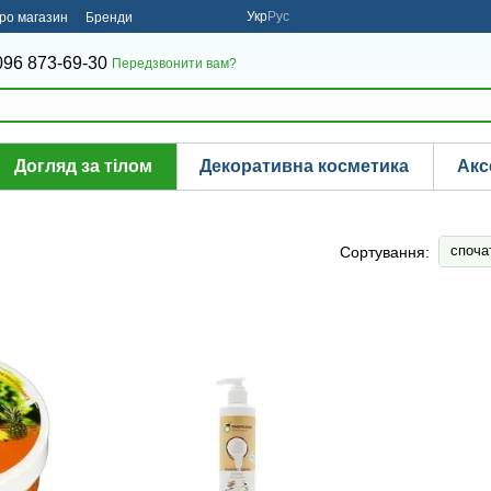
Укр
Рус
про магазин
Бренди
096 873-69-30
Передзвонити вам?
Догляд за тілом
Декоративна косметика
Акс
споча
Сортування: