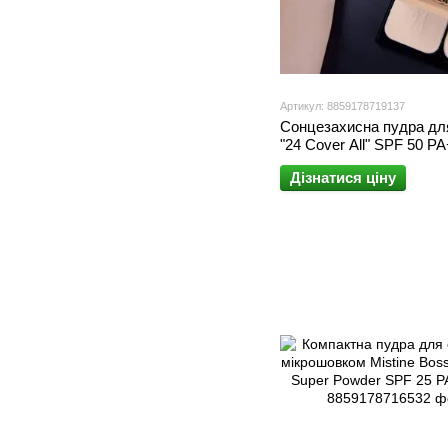
Артикул: 8859178719137
Сонцезахисна пудра дл
"24 Cover All" SPF 50 PA
Mistine 24 Cover All Sup
Дізнатися ціну
SPF 50 PA+++