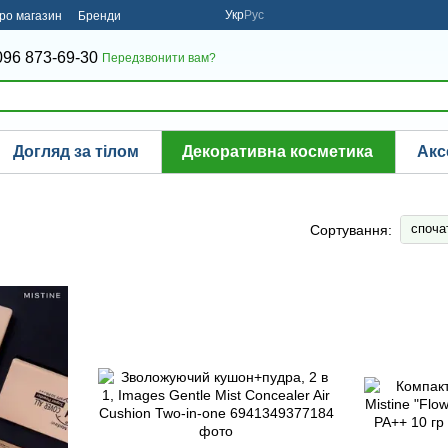
Укр
Рус
про магазин
Бренди
096 873-69-30
Передзвонити вам?
Догляд за тілом
Декоративна косметика
Акс
споча
Сортування: