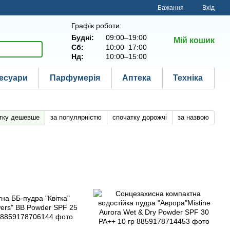
Бажання
Вхід
Графік роботи:
Будні:
09:00–19:00
Мій кошик
Сб:
10:00–17:00
Нд:
10:00–15:00
есуари
Парфумерія
Аптека
Техніка
тку дешевше
за популярністю
спочатку дорожчі
за назвою