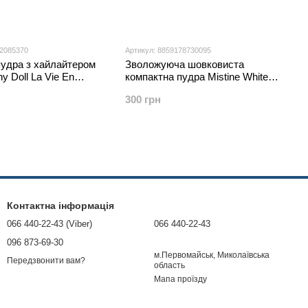
42085370
Артикул: 8859178730095
пудра з хайлайтером
Зволожуюча шовковиста
y Doll La Vie En
компактна пудра Mistine White
al Flora Powder Pact
Flowers Moisture Aqua Silky
300 грн
,
Powder SPF 30 PA+++ 10 гр.
Контактна інформація
066 440-22-43 (Viber)
066 440-22-43
096 873-69-30
м.Первомайськ, Миколаївська
Передзвонити вам?
область
Мапа проїзду