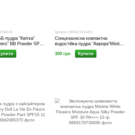
78706144
Артикул: 8859178714453
Б-пудра "Квітка"
Сонцезахисна компактна
owers" BB Powder SPF
водостійка пудра "Аврора"Mistine
гр
Aurora Wet & Dry Powder SPF 30
Купити
300 грн
Купити
PA++ 10 гр