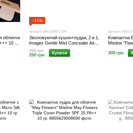
−15%
Артикул: 6941349377184
Артикул: 88591
я обличчя
Зволожуючий кушон+пудра, 2 в 1,
Компактна Б
+++ 10 гр
Images Gentle Mist Concealer Air
Mistine "Fl
er Powder
Cushion Two-in-one
25 PA++ 10 
295 грн
Купити
300 грн
250 грн