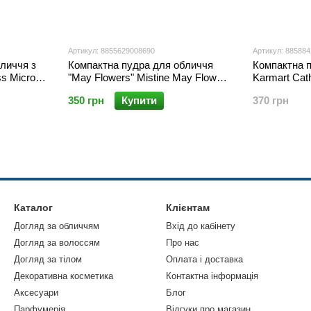
Артикул: 8855629008690
Артикул: 88588
личчя з
Компактна пудра для обличчя
Компактна 
s Micro
"May Flowers" Mistine May Flowers
Karmart Cath
25 PA++ 10
Triple Cover Powder SPF 25 PA++
Fleurs Cryst
350 грн
Купити
370 грн
10 гр.
SPF15 11 g.
Каталог
Клієнтам
Догляд за обличчям
Вхід до кабінету
Догляд за волоссям
Про нас
Догляд за тілом
Оплата і доставка
Декоративна косметика
Контактна інформація
Аксесуари
Блог
Парфумерія
Відгуки про магазин