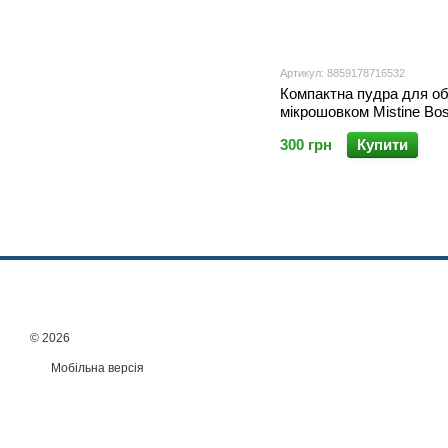
Артикул: 8859178716532
Компактна пудра для об
мікрошовком Mistine Bos
Silk Super Powder SPF 
300 грн
Купити
гр
© 2026
Мобільна версія