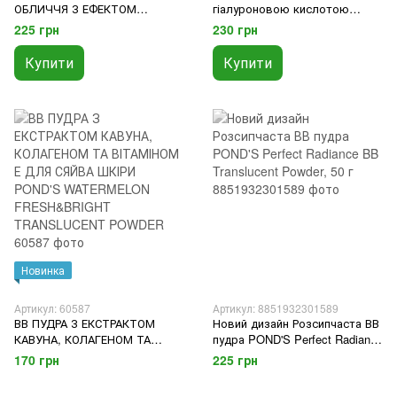
ОБЛИЧЧЯ З ЕФЕКТОМ
гіалуроновою кислотою
М'ЯКОГО РОЗМИТТЯ ПОР
POND'S 3D Hya Korean Glow
225 грн
230 грн
Pond's BLURRING FILLER
Powder, 50 г
TRANSLUCENT POWDER
Купити
Купити
Новинка
Артикул: 60587
Артикул: 8851932301589
ВВ ПУДРА З ЕКСТРАКТОМ
Новий дизайн Розсипчаста ВВ
КАВУНА, КОЛАГЕНОМ ТА
пудра POND'S Perfect Radiance
ВІТАМІНОМ Е ДЛЯ СЯЙВА
BB Translucent Powder, 50 г
170 грн
225 грн
ШКІРИ POND'S WATERMELON
FRESH&BRIGHT