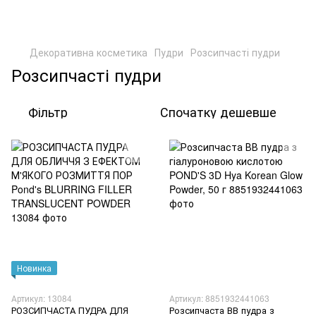
Декоративна косметика
Пудри
Розсипчасті пудри
Розсипчасті пудри
Фільтр
Спочатку дешевше
Новинка
Артикул: 13084
Артикул: 8851932441063
РОЗСИПЧАСТА ПУДРА ДЛЯ
Розсипчаста ВВ пудра з