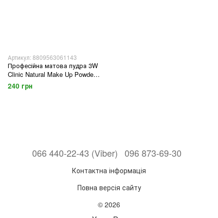
Артикул: 8809563061143
Професійна матова пудра 3W
Clinic Natural Make Up Powder
30 грам, 21 тон (світлий беж)
240 грн
066 440-22-43 (Viber)
096 873-69-30
Контактна інформація
Повна версія сайту
© 2026