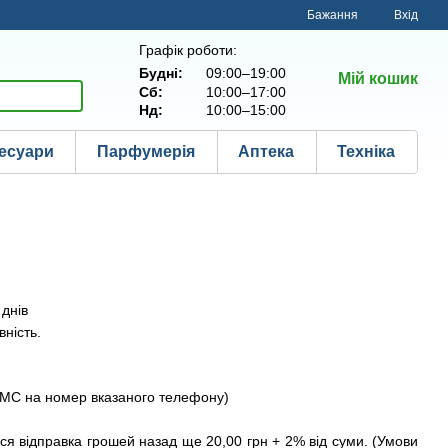
Бажання
Вхід
Графік роботи:
Будні:
09:00–19:00
Мій кошик
Сб:
10:00–17:00
Нд:
10:00–15:00
есуари
Парфумерія
Аптека
Техніка
днів
ність.
СМС на номер вказаного телефону)
я відправка грошей назад ще 20,00 грн + 2% від суми. (Умови