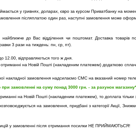
мається у гривнях, доларах, євро за курсом Приватбанку на момен
замовлення післяплатою один раз, наступні замовлення може оформ
 найближче до Вас відділення чи поштомат. Доставка товарів по
вки 3 рази на тиждень: пн, ср, пт).
до 12.00, відправляються того ж дня.
 отриманні на Новій Пошті (накладеним платежем) додатково сплачу
ої накладної замовлення надсилаємо СМС на вказаний номер тел
ри замовленні на суму понад 3000 грн. - за рахунок магазину
риманні на Новій Пошті (накладеним платежем), то доплата тільки з
озповсюджується на замовлення, придбані з категорії Акції, Зниж
озицій у замовленні після отримання посилки НЕ ПРИЙМАЮТЬСЯ!