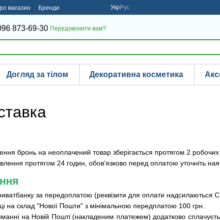
Укр
Рус
про магазин
Бренди
096 873-69-30
Передзвонити вам?
Догляд за тілом
Декоративна косметика
Акс
ставка
ння бронь на неоплачений товар зберігається протягом 2 робочих 
лення протягом 24 годин, обов'язково перед оплатою уточніть наяв
ння
Приватбанку за передоплатою (реквізити для оплати надсилаються 
ці на склад "Нової Пошти" з мінімальною передплатою 100 грн.
манні на Новій Пошті (накладеним платежем) додатково сплачуєтьс