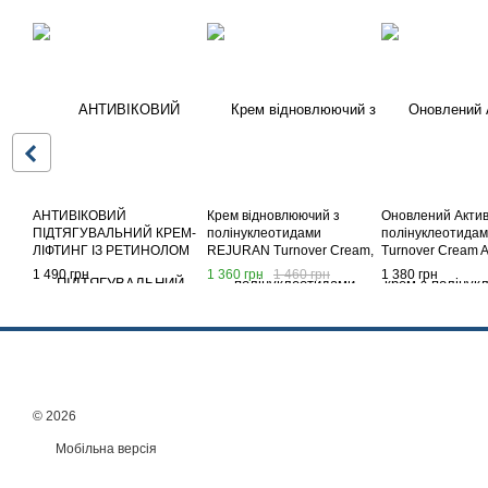
АНТИВІКОВИЙ
Крем відновлюючий з
Оновлений Актив
ПІДТЯГУВАЛЬНИЙ КРЕМ-
полінуклеотидами
полінуклеотидам
ЛІФТИНГ ІЗ РЕТИНОЛОМ
REJURAN Turnover Cream,
Turnover Cream A
FARIS ICON SUPER LIFTING
50 мл
Enhanced 50ml 
1 490 грн
1 360 грн
1 460 грн
1 380 грн
CREAM (ЯПОНІЯ)
версія)
© 2026
Мобільна версія