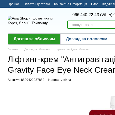
Перейти до основного контенту
Про нас
Оплата і доставка
Контактна інформація
Блог
Відгуки 
066 440-22-43 (Viber),
Догляд за обличчям
Догляд за волоссям
Головна
Догляд за обличчям
Креми і гелі для обличчя
Ліфтинг-крем "Антигравітаці
Gravity Face Eye Neck Crea
Артикул: 8809422287882
Написати відгук