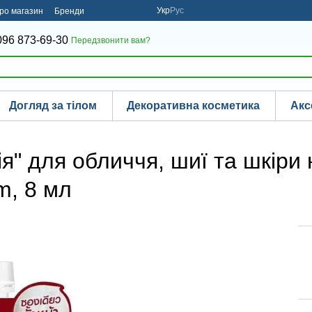
Укр
Рус
про магазин
Бренди
096 873-69-30
Передзвонити вам?
Догляд за тілом
Декоративна косметика
Акс
я" для обличчя, шиї та шкіри 
m, 8 мл