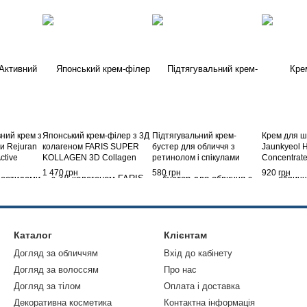
ний крем з
Японський крем-філер з 3Д
Підтягувальний крем-
Крем для ш
и Rejuran
колагеном FARIS SUPER
бустер для обличчя з
Jaunkyeol H
ctive
KOLLAGEN 3D Collagen
ретинолом і спікулами
Concentrat
(покращена
Filler Cream, 30 мл
Celimax The Vita-A Retinal
50ml
1 470 грн
580 грн
920 грн
Shot Tightening Booster,
15ml
Каталог
Клієнтам
Догляд за обличчям
Вхід до кабінету
Догляд за волоссям
Про нас
Догляд за тілом
Оплата і доставка
Декоративна косметика
Контактна інформація