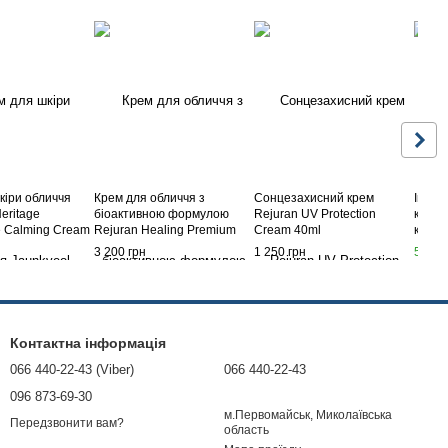
кіри обличчя
Крем для обличчя з
Сонцезахисний крем
Інтен
eritage
біоактивною формулою
Rejuran UV Protection
крем 
e Calming Cream
Rejuran Healing Premium
Cream 40ml
кисло
Activator Cream 50ml
Water
3 200 грн
1 250 грн
570 г
Контактна інформація
066 440-22-43 (Viber)
066 440-22-43
096 873-69-30
м.Первомайськ, Миколаївська
Передзвонити вам?
область