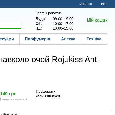
Бажання
Вхід
Графік роботи:
Будні:
09:00–19:00
Мій кошик
Сб:
10:00–17:00
Нд:
10:00–15:00
есуари
Парфумерія
Аптека
Техніка
навколо очей Rojukiss Anti-
Повідомити,
140 грн
коли з'явиться
Немає в наявності
Зайдіть
, щоб