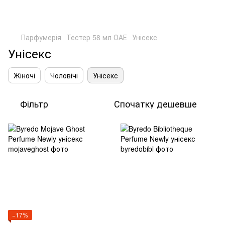
Парфумерія
Тестер 58 мл ОАЕ
Унісекс
Унісекс
Жіночі
Чоловічі
Унісекс
Фільтр
Спочатку дешевше
−17%