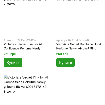
Артикул: 62915472142-7
Артикул: 62915472142-8
Victoria`s Secret Pink for All
Victoria`s Secret Bombshell Oud
Confidence Perfume Newly
Perfume Newly жіночий 58 мл
унісекс 58 мл
250 грн
250 грн
Купити
Купити