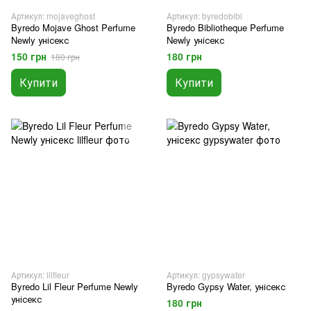
Артикул: mojaveghost
Артикул: byredobibl
Byredo Mojave Ghost Perfume
Byredo Bibliotheque Perfume
Newly унісекс
Newly унісекс
150 грн
180 грн
180 грн
Купити
Купити
Артикул: lilfleur
Артикул: gypsywater
Byredo Lil Fleur Perfume Newly
Byredo Gypsy Water, унісекс
унісекс
180 грн