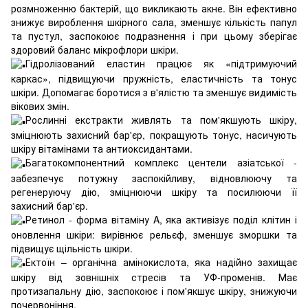
розмноженню бактерій, що викликають акне. Він ефективно
знижує вироблення шкірного сала, зменшує кількість папул
та пустул, заспокоює подразнення і при цьому зберігає
здоровий баланс мікрофлори шкіри.
Гідролізований еластин працює як «підтримуючий
каркас», підвищуючи пружність, еластичність та тонус
шкіри. Допомагає боротися з в'ялістю та зменшує видимість
вікових змін.
Рослинні екстракти живлять та пом'якшують шкіру,
зміцнюють захисний бар'єр, покращують тонус, насичують
шкіру вітамінами та антиоксидантами.
Багатокомпонентний комплекс центели азіатської -
забезпечує потужну заспокійливу, відновлюючу та
регенеруючу дію, зміцнюючи шкіру та посилюючи її
захисний бар'єр.
Ретинол - форма вітаміну A, яка активізує поділ клітин і
оновлення шкіри: вирівнює рельєф, зменшує зморшки та
підвищує щільність шкіри.
Ектоїн – органічна амінокислота, яка надійно захищає
шкіру від зовнішніх стресів та УФ-променів. Має
протизапальну дію, заспокоює і пом'якшує шкіру, знижуючи
почервоніння.