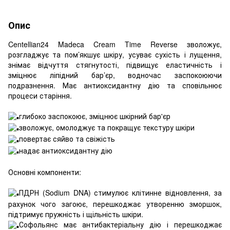
Опис
Centellian24 Madeca Cream Time Reverse зволожує,
розгладжує та пом’якшує шкіру, усуває сухість і лущення,
знімає відчуття стягнутості, підвищує еластичність і
зміцнює ліпідний бар’єр, водночас заспокоюючи
подразнення. Має антиоксидантну дію та сповільнює
процеси старіння.
глибоко заспокоює, зміцнює шкірний бар'єр
зволожує, омолоджує та покращує текстуру шкіри
повертає сяйво та свіжість
надає антиоксидантну дію
Основні компоненти:
ПДРН (Sodium DNA) стимулює клітинне відновлення, за
рахунок чого загоює, перешкоджає утворенню зморшок,
підтримує пружність і щільність шкіри.
Софольянс має антибактеріальну дію і перешкоджає