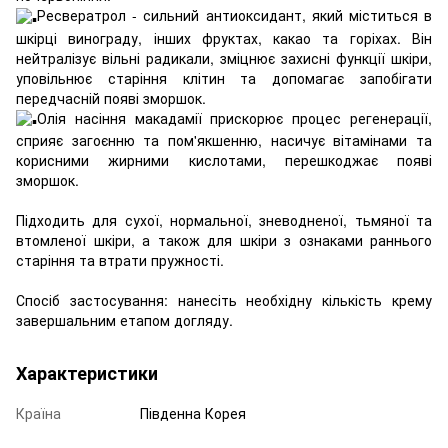
Ресвератрол - сильний антиоксидант, який міститься в
шкірці винограду, інших фруктах, какао та горіхах. Він
нейтралізує вільні радикали, зміцнює захисні функції шкіри,
уповільнює старіння клітин та допомагає запобігати
передчасній появі зморшок.
Олія насіння макадамії прискорює процес регенерації,
сприяє загоєнню та пом'якшенню, насичує вітамінами та
корисними жирними кислотами, перешкоджає появі
зморшок.
Підходить для сухої, нормальної, зневодненої, тьмяної та
втомленої шкіри, а також для шкіри з ознаками раннього
старіння та втрати пружності.
Спосіб застосування: нанесіть необхідну кількість крему
завершальним етапом догляду.
Характеристики
Країна
Південна Корея