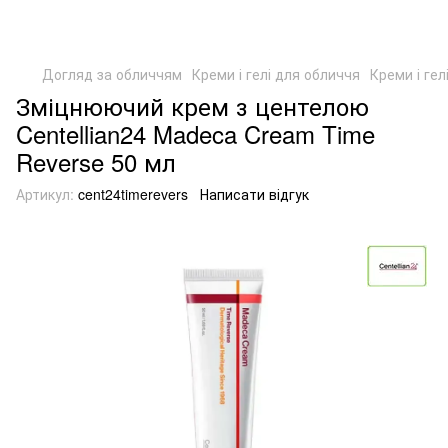
Догляд за обличчям
Креми і гелі для обличчя
Креми і гел
Зміцнюючий крем з центелою
Centellian24 Madeca Cream Time
Reverse 50 мл
Артикул:
cent24timerevers
Написати відгук