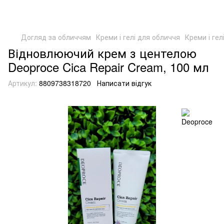
Догляд за обличчям
Креми і гелі для обличчя
Креми і гел
Відновлюючий крем з центелою
Deoproce Cica Repair Cream, 100 мл
Артикул:
8809738318720
Написати відгук