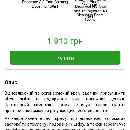
Deoproce AC Cica Calming
центеллою
Boosting 150ml
Deoproce AC Cica
Calming Acne
Cleansing Foam,
150 мл
1 910 грн
Купити
Опис
Відновлюючий та регенеруючий крем здатний призупинити
вікові зміни та подарувати шкірі належний догляд.
Протеїновий комплекс крему активує відновлювальні
процеси епідермісу та регулює цикл його оновлення.
Регенеративний ефект крему, що відновлює, допомагає
заспокоїти втомлену і подразнену шкіру, а також забезпечує
необхідне живлення для подразненої, грубої та сухої шкіри,