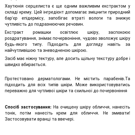
Хаутюнія серцелиста є ще одним важливим екстрактом у
складі крему. Цей інгредієнт допомагає зміцнити природний
бар'єр епідермісу, запобігає втраті вологи та знижує
чутливість до подразнюючих речовин.
Екстракт ромашки освітлює шкіру, заспокоює
роздратування, знімає почервоніння, чудово зволожує шкіру
будь-якого типу. Підходить для догляду навіть за
найчутливішою та зневодненою шкірою.
Засіб має ніжну тектуру, але досить щільну текстуру добре і
швидко вбирається.
Протестовано дерматологами. Не містить парабенів.Та
підходить для всіх типів шкіри. Може використовуватись
переважно для чутливої шкіри та схильної до почервоніння
Спосіб застосування:
На очищену шкіру обличчя, нанесіть
тонік, потім нанесіть крем для обличчя. Не змивати!
Застосовувати вранці та ввечері.