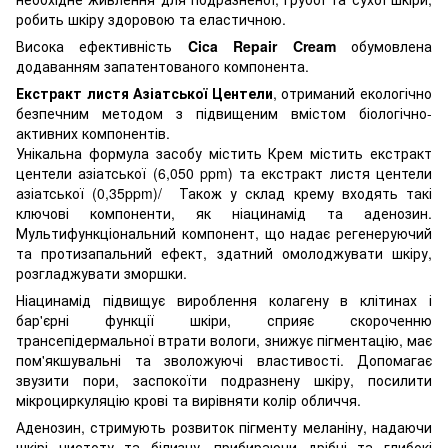
робить шкіру здоровою та еластичною.
Висока ефективність
Cica Repair Cream
обумовлена
додаванням запатентованого компонента.
Екстракт листя Азіатської Центели
, отриманий екологічно
безпечним методом з підвищеним вмістом біологічно-
активних компонентів.
Унікальна формула засобу містить Крем містить екстракт
центели азіатської (6,050 ppm) та екстракт листя центели
азіатської (0,35ppm)/ Також у склад крему входять такі
ключові компоненти, як ніацинамід та аденозин.
Мультифункціональний компонент, що надає регенеруючий
та протизапальний ефект, здатний омолоджувати шкіру,
розгладжувати зморшки.
Ніацинамід підвищує вироблення колагену в клітинах і
бар'єрні функції шкіри, сприяє скороченню
трансепідермальної втрати вологи, знижує пігментацію, має
пом'якшувальні та зволожуючі властивості. Допомагає
звузити пори, заспокоїти подразнену шкіру, посилити
мікроциркуляцію крові та вирівняти колір обличчя.
Аденозин, стримують розвиток пігменту меланіну, надаючи
шкірі чистоту та білизну, прибираючи дрібні та глибокі