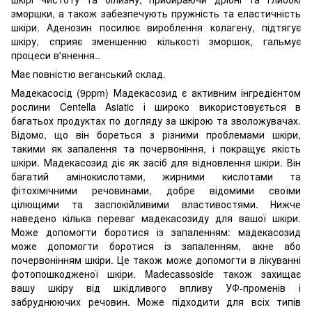
зморшки, а також забезпечують пружність та еластичність
шкіри. Аденозин посилює вироблення колагену, підтягує
шкіру, сприяє зменшенню кількості зморшок, гальмує
процеси в'янення..
Має повністю веганський склад.
Мадекасосід (9ppm) Мадекасозид є активним інгредієнтом
рослини Centella Asiatic і широко використовується в
багатьох продуктах по догляду за шкірою та зволожувачах.
Відомо, що він бореться з різними проблемами шкіри,
такими як запалення та почервоніння, і покращує якість
шкіри. Мадекасозид діє як засіб для відновлення шкіри. Він
багатий амінокислотами, жирними кислотами та
фітохімічними речовинами, добре відомими своїми
цілющими та заспокійливими властивостями. Нижче
наведено кілька переваг мадекасозиду для вашої шкіри.
Може допомогти боротися із запаленням: мадекасозид
може допомогти боротися із запаленням, акне або
почервонінням шкіри. Це також може допомогти в лікуванні
фотопошкодженої шкіри. Madecassoside також захищає
вашу шкіру від шкідливого впливу УФ-променів і
забруднюючих речовин. Може підходити для всіх типів