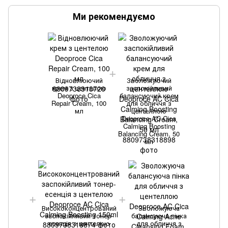
Ми рекомендуємо
Відновлюючий
Зволожуючий
крем з центелою
заспокійливий
Deoproce Cica
балансуючий крем
Repair Cream, 100
для обличчя з
мл
центеллою
Deoproce AC Cica
Calming Boosting
Balancing Cream, 50
мл
Висококонцентрований
Зволожуюча
заспокійливий тонер-
балансуюча пінка
есенція з центелою
для обличчя з