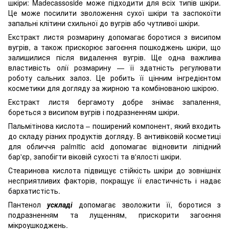
шкіри: Madecassoside може підходити для всіх типів шкіри.
Це може посилити зволоження сухої шкіри та заспокоїти
запальні клітини схильної до вугрів або чутливої ​​шкіри.
Екстракт листя розмарину допомагає боротися з висипом
вугрів, а також прискорює загоєння пошкоджень шкіри, що
залишилися після видалення вугрів. Ще одна важлива
властивість олії розмарину — її здатність регулювати
роботу сальних залоз. Це робить її цінним інгредієнтом
косметики для догляду за жирною та комбінованою шкірою.
Екстракт листя бергамоту добре знімає запалення,
бореться з висипом вугрів і подразненням шкіри.
Пальмітінова кислота – поширений компонент, який входить
до складу різних продуктів догляду. В антивіковій косметиці
для обличчя palmitic acid допомагає відновити ліпідний
бар'єр, запобігти віковій сухості та в'ялості шкіри.
Стеаринова кислота підвищує стійкість шкіри до зовнішніх
несприятливих факторів, покращує її еластичність і надає
бархатистість.
Пантенол
ускладі
допомагає зволожити її, боротися з
подразненням та лущенням, прискорити загоєння
мікроушкоджень.