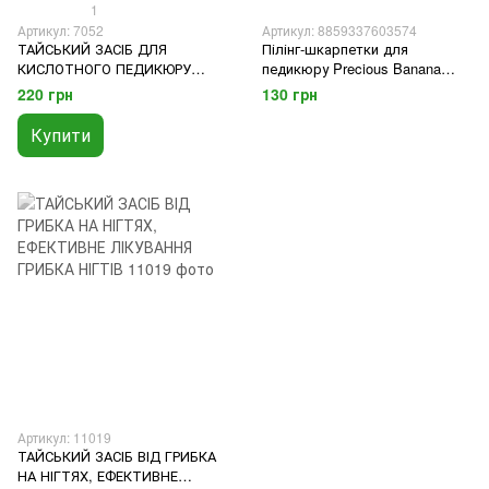
1
Артикул: 7052
Артикул: 8859337603574
ТАЙСЬКИЙ ЗАСІБ ДЛЯ
Пілінг-шкарпетки для
КИСЛОТНОГО ПЕДИКЮРУ
педикюру Precious Banana
LOTION FOR FOOT, 180 МЛ
Softly Peel Foot Mask
220 грн
130 грн
Купити
Артикул: 11019
ТАЙСЬКИЙ ЗАСІБ ВІД ГРИБКА
НА НІГТЯХ, ЕФЕКТИВНЕ