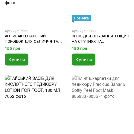
Новинка
Артикул: 7950
Артикул: 11088
АНТИБАКТЕРІАЛЬНИЙ
КРЕМ ДЛЯ ЛІКУВАННЯ ТРІЩИН
ПОРОШОК ДЛЯ ОБЛИЧЧЯ ТА
НА СТУПНЯХ ТА
ТІЛА - ВІД ПІТЛИВОСТІ НІГ,
ПОМ'ЯКШЕННЯ ШКІРИ НА
155 грн
180 грн
ПОДРАЗНЕНЬ ТА ЗАПАЛЕНЬ
П'ЯТАХ І ЛІКТЯХ NICHIDI SKIN
НА ШКІРІ YOKI RADIAN
CREAM
Купити
Купити
POWDER