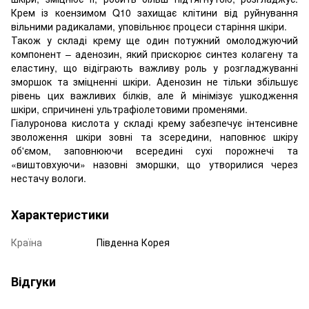
Крем із коензимом Q10 захищає клітини від руйнування
вільними радикалами, уповільнює процеси старіння шкіри.
Також у складі крему ще один потужний омолоджуючий
компонент – аденозин, який прискорює синтез колагену та
еластину, що відіграють важливу роль у розгладжуванні
зморшок та зміцненні шкіри. Аденозин не тільки збільшує
рівень цих важливих білків, але й мінімізує ушкодження
шкіри, спричинені ультрафіолетовими променями.
Гіалуронова кислота у складі крему забезпечує інтенсивне
зволоження шкіри зовні та зсередини, наповнює шкіру
об'ємом, заповнюючи всередині сухі порожнечі та
«виштовхуючи» назовні зморшки, що утворилися через
нестачу вологи.
Характеристики
Країна
Південна Корея
Відгуки