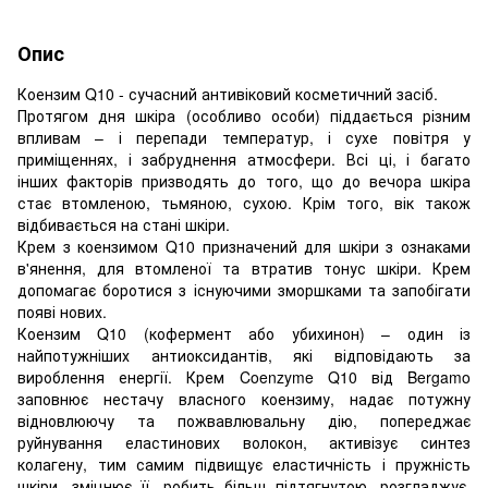
Опис
Коензим Q10 - сучасний антивіковий косметичний засіб.
Протягом дня шкіра (особливо особи) піддається різним
впливам – і перепади температур, і сухе повітря у
приміщеннях, і забруднення атмосфери. Всі ці, і багато
інших факторів призводять до того, що до вечора шкіра
стає втомленою, тьмяною, сухою. Крім того, вік також
відбивається на стані шкіри.
Крем з коензимом Q10 призначений для шкіри з ознаками
в'янення, для втомленої та втратив тонус шкіри. Крем
допомагає боротися з існуючими зморшками та запобігати
появі нових.
Коензим Q10 (кофермент або убихинон) – один із
найпотужніших антиоксидантів, які відповідають за
вироблення енергії. Крем Coenzyme Q10 від Bergamo
заповнює нестачу власного коензиму, надає потужну
відновлюючу та пожвавлювальну дію, попереджає
руйнування еластинових волокон, активізує синтез
колагену, тим самим підвищує еластичність і пружність
шкіри, зміцнює її, робить більш підтягнутою, розгладжує.