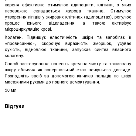
кореня ефективно стимулює адипоцити, клітини, з яких
переважно складається жирова тканина. Стимулює
утворення ліпідів у жирових клітинах (адипоцитах), регулює
процес їхнього відкладення, а також активізує
мікроциркуляцію крові.
Колаген. Підвищує еластичність шкіри та запобігає її
«провисанню», скорочує виразність зморшок, усуває
сухість, відновлює тканини, запускає синтез власного
колагену.
Спосіб застосування: нанесіть крем на чисту та тонізовану
шкіру обличчя як завершальний етап вечірнього догляду.
Розподіліть засіб за допомогою кінчиків пальців по шкірі
масажними рухами до повного всмоктування.
50 мл
Відгуки