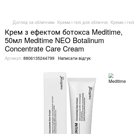
Догляд за обличчям
Креми і гелі для обличчя
Креми і гел
Крем з ефектом ботокса Meditime,
50мл Meditime NEO Botalinum
Concentrate Care Cream
Артикул:
8806135244799
Написати відгук