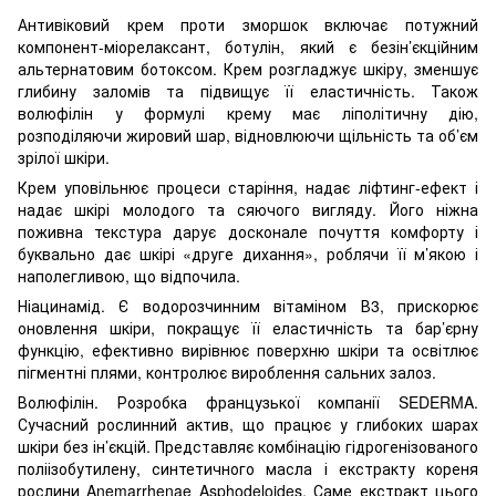
Антивіковий крем проти зморшок включає потужний
компонент-міорелаксант, ботулін, який є безін’єкційним
альтернатовим ботоксом. Крем розгладжує шкіру, зменшує
глибину заломів та підвищує її еластичність. Також
волюфілін у формулі крему має ліполітичну дію,
розподіляючи жировий шар, відновлюючи щільність та об’єм
зрілої шкіри.
Крем уповільнює процеси старіння, надає ліфтинг-ефект і
надає шкірі молодого та сяючого вигляду. Його ніжна
поживна текстура дарує досконале почуття комфорту і
буквально дає шкірі «друге дихання», роблячи її м’якою і
наполегливою, що відпочила.
Ніацинамід. Є водорозчинним вітаміном В3, прискорює
оновлення шкіри, покращує її еластичність та бар’єрну
функцію, ефективно вирівнює поверхню шкіри та освітлює
пігментні плями, контролює вироблення сальних залоз.
Волюфілін. Розробка французької компанії SEDERMA.
Сучасний рослинний актив, що працює у глибоких шарах
шкіри без ін’єкцій. Представляє комбінацію гідрогенізованого
поліізобутилену, синтетичного масла і екстракту кореня
рослини Anemarrhenae Asphodeloides. Саме екстракт цього