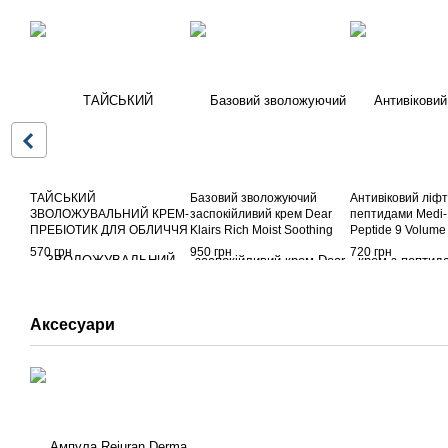
ТАЙСЬКИЙ
Базовий зволожуючий
Антивіковий ліфт
ЗВОЛОЖУВАЛЬНИЙ КРЕМ-
заспокійливий крем Dear
пептидами Medi-
ПРЕБІОТИК ДЛЯ ОБЛИЧЧЯ
Klairs Rich Moist Soothing
Peptide 9 Volume
FACY: 8 ВИДІВ
Cream, 80 г
Tox Cream Pro, 5
570 грн
950 грн
720 грн
ГІАЛУРОНОВОЇ КИСЛОТИ І
СІК ЯКОНА Facy Hya and
Yakon Cream
Аксесуари