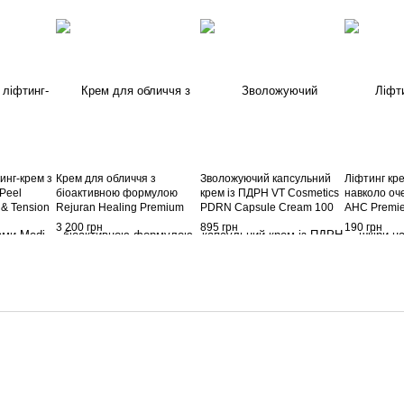
инг-крем з
Крем для обличчя з
Зволожуючий капсульний
Ліфтинг кр
Peel
біоактивною формулою
крем із ПДРН VT Cosmetics
навколо оч
 & Tension
Rejuran Healing Premium
PDRN Capsule Cream 100
AHC Premie
0 мл
Activator Cream 50ml
50 мл
Cream For 
3 200 грн
895 грн
190 грн
Tightening,