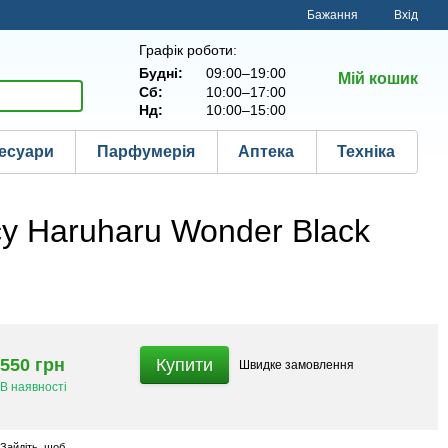
Бажання
Вхід
Графік роботи:
Будні:
09:00–19:00
Мій кошик
Сб:
10:00–17:00
Нд:
10:00–15:00
есуари
Парфумерія
Аптека
Техніка
су Haruharu Wonder Black
550 грн
Купити
Швидке
замовлення
В наявності
Зайдіть
, щоб