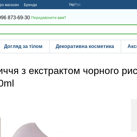
Укр
Рус
про магазин
Бренди
096 873-69-30
Передзвонити вам?
Догляд за тілом
Декоративна косметика
Акс
ччя з екстрактом чорного ри
0ml