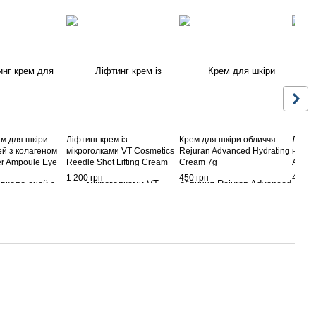
ем для шкіри
Ліфтинг крем із
Крем для шкіри обличчя
Ліфти
ей з колагеном
мікроголками VT Cosmetics
Rejuran Advanced Hydrating
навко
r Ampoule Eye
Reedle Shot Lifting Cream
Cream 7g
AHC P
Face Line
50 мл
Cream
1 200 грн
450 грн
420 г
 12 мл
Tighte