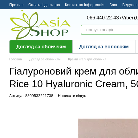
Перейти до основного контенту
Про нас
Оплата і доставка
Контактна інформація
Блог
Відгуки 
066 440-22-43 (Viber),
Догляд за обличчям
Догляд за волоссям
Головна
Догляд за обличчям
Креми і гелі для обличчя
Гіалуроновий крем для обли
Rice 10 Hyaluronic Cream, 5
Артикул: 8809532221738
Написати відгук