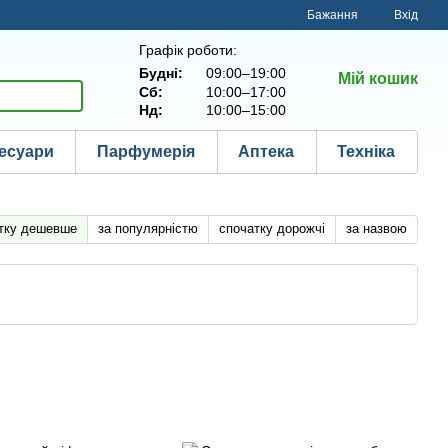
Бажання
Вхід
Графік роботи:
Будні:
09:00–19:00
Мій кошик
Сб:
10:00–17:00
Нд:
10:00–15:00
есуари
Парфумерія
Аптека
Техніка
тку дешевше
за популярністю
спочатку дорожчі
за назвою