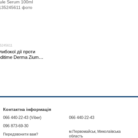
35245611
либокої дії проти
ditime Derma Zium
rum 100ml
Контактна інформація
066 440-22-43 (Viber)
066 440-22-43
096 873-69-30
м.Первомайськ, Миколаївська
Передзвонити вам?
область