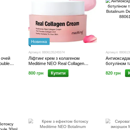
Новинка
Артикул: 8806135245574
Артикул: 88061
 очей
Ліфтинг крем з колагеном
Антиоксидан
ouble
Meditime NEO Real Collagen
ботуліном т
 30 мл
Cream 50ml
Botalinum D
800 грн
Купити
820 грн
ml