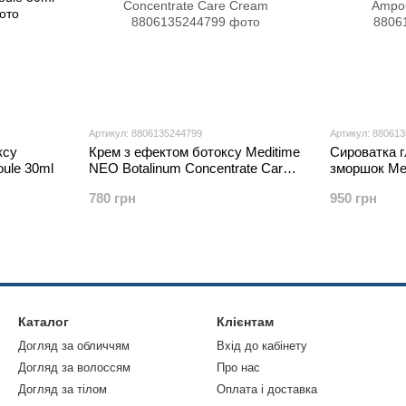
Артикул: 8806135244799
Артикул: 88061
ксу
Крем з ефектом ботоксу Meditime
Сироватка г
oule 30ml
NEO Botalinum Concentrate Care
зморшок Me
Cream
Ampoule Se
780 грн
950 грн
Каталог
Клієнтам
Догляд за обличчям
Вхід до кабінету
Догляд за волоссям
Про нас
Догляд за тілом
Оплата і доставка