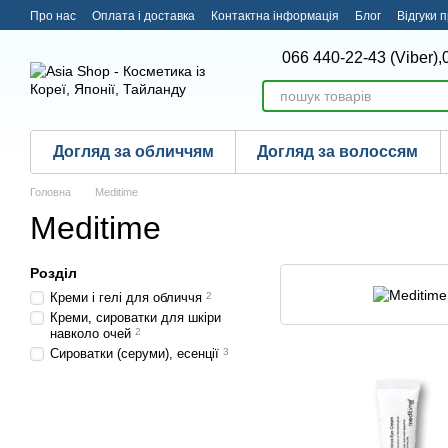
Перейти до основного контенту
Про нас
Оплата і доставка
Контактна інформація
Блог
Відгуки 
066 440-22-43 (Viber),
Догляд за обличчям
Догляд за волоссям
Головна
Meditime
Meditime
Розділ
Креми і гелі для обличчя
2
Креми, сироватки для шкіри
навколо очей
2
Сироватки (серуми), есенції
3