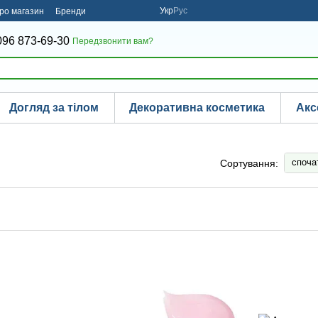
Укр
Рус
про магазин
Бренди
096 873-69-30
Передзвонити вам?
Догляд за тілом
Декоративна косметика
Акс
споча
Сортування: