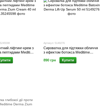
35245598
Артикул: 5149276
тний ліфтинг-крем з
Сироватка для підтяжки обличчя
а пептидами Meditime
з ефектом ботокса Meditime
erma Zium Cream 40
Batoxin Derma Lift-Up Serum 50 ml
Купити
890 грн
Купити