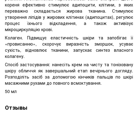
кореня ефективно стимулює адипоцити, клітини, з яких
переважно складається жирова тканина. Стимулює
утворення ліпідів у жирових клітинах (адипоцитах), регулює
процес їхнього відкладення, а також активізує
мікроциркуляцію крові.
Колаген. Підвищує еластичність шкіри та запобігає її
«провисанню», скорочує виразність зморшок, усуває
сухість, відновлює тканини, запускає синтез власного
колагену.
Спосіб застосування: нанесіть крем на чисту та тонізовану
шкіру обличчя як завершальний етап вечірнього догляду.
Розподіліть засіб за допомогою кінчиків пальців по шкірі
масажними рухами до повного всмоктування.
50 мл
Отзывы