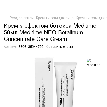
Уход за лицом
Кремы и гели для лица
Кремы и гели для 
Крем з ефектом ботокса Meditime,
50мл Meditime NEO Botalinum
Concentrate Care Cream
Артикул:
8806135244799
Оставить отзыв