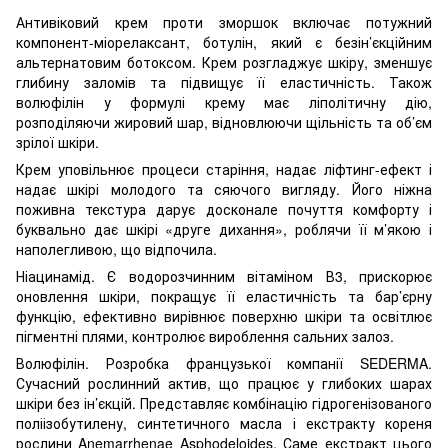
Антивіковий крем проти зморшок включає потужний
компонент-міорелаксант, ботулін, який є безін’єкційним
альтернатовим ботоксом. Крем розгладжує шкіру, зменшує
глибину заломів та підвищує її еластичність. Також
волюфілін у формулі крему має ліполітичну дію,
розподіляючи жировий шар, відновлюючи щільність та об’єм
зрілої шкіри.
Крем уповільнює процеси старіння, надає ліфтинг-ефект і
надає шкірі молодого та сяючого вигляду. Його ніжна
поживна текстура дарує досконале почуття комфорту і
буквально дає шкірі «друге дихання», роблячи її м’якою і
наполегливою, що відпочила.
Ніацинамід. Є водорозчинним вітаміном В3, прискорює
оновлення шкіри, покращує її еластичність та бар’єрну
функцію, ефективно вирівнює поверхню шкіри та освітлює
пігментні плями, контролює вироблення сальних залоз.
Волюфілін. Розробка французької компанії SEDERMA.
Сучасний рослинний актив, що працює у глибоких шарах
шкіри без ін’єкцій. Представляє комбінацію гідрогенізованого
поліізобутилену, синтетичного масла і екстракту кореня
рослини Anemarrhenae Asphodeloides. Саме екстракт цього