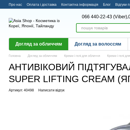
Перейти до основного контенту
Про нас
Оплата і доставка
Контактна інформація
Блог
Відгуки 
066 440-22-43 (Viber),
Догляд за обличчям
Догляд за волоссям
Головна
Догляд за обличчям
Креми і гелі для обличчя
Креми і гелі дл
АНТИВІКОВИЙ ПІДТЯГУВА
SUPER LIFTING CREAM (Я
Артикул: 40498
Написати відгук