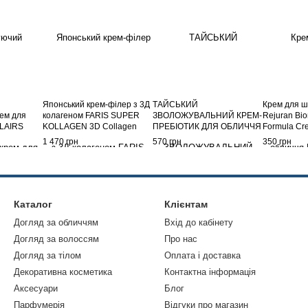
Японський крем-філер з 3Д
ТАЙСЬКИЙ
Крем для ш
рем для
колагеном FARIS SUPER
ЗВОЛОЖУВАЛЬНИЙ КРЕМ-
Rejuran Bio
KLAIRS
KOLLAGEN 3D Collagen
ПРЕБІОТИК ДЛЯ ОБЛИЧЧЯ
Formula Cr
lming
Filler Cream, 30 мл
FACY: 8 ВИДІВ
1 470 грн
570 грн
350 грн
ГІАЛУРОНОВОЇ КИСЛОТИ І
СІК ЯКОНА Facy Hya and
Yakon Cream
Каталог
Клієнтам
Догляд за обличчям
Вхід до кабінету
Догляд за волоссям
Про нас
Догляд за тілом
Оплата і доставка
Декоративна косметика
Контактна інформація
Аксесуари
Блог
Парфумерія
Відгуки про магазин