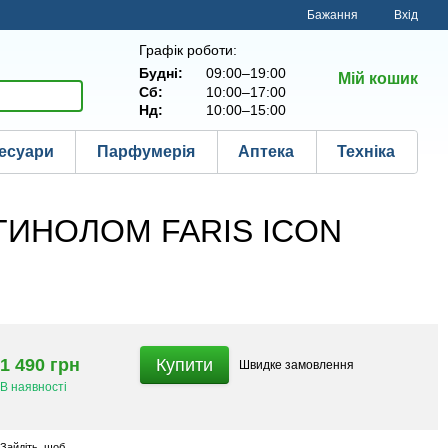
Бажання
Вхід
Графік роботи:
Будні:
09:00–19:00
Мій кошик
Сб:
10:00–17:00
Нд:
10:00–15:00
есуари
Парфумерія
Аптека
Техніка
ТИНОЛОМ FARIS ICON
1 490 грн
Купити
Швидке
замовлення
В наявності
Зайдіть
, щоб