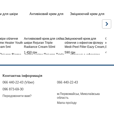
кіри обличчя
Антивіковий крем для сяйва
Зміцнюючий крем для
Омоло
me Healer Youth
шкіри Rejuran Triple
обличчя з ефектом філеру
кокте
eam 5ml
Radiance Cream 50ml
Medi-Peel Filler Eazy Cream,
Berg
50 мл
Wrink
1 450 грн
590 грн
480 г
Контактна інформація
066 440-22-43 (Viber)
066 440-22-43
096 873-69-30
м.Первомайськ, Миколаївська
Передзвонити вам?
область
Мапа проїзду