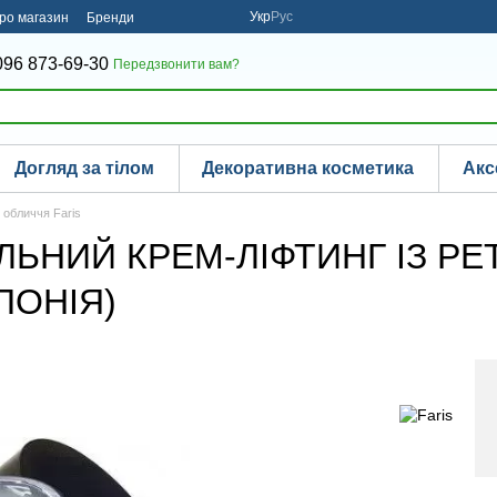
Укр
Рус
про магазин
Бренди
096 873-69-30
Передзвонити вам?
Догляд за тілом
Декоративна косметика
Акс
я обличчя Faris
ЛЬНИЙ КРЕМ-ЛІФТИНГ ІЗ РЕ
ПОНІЯ)