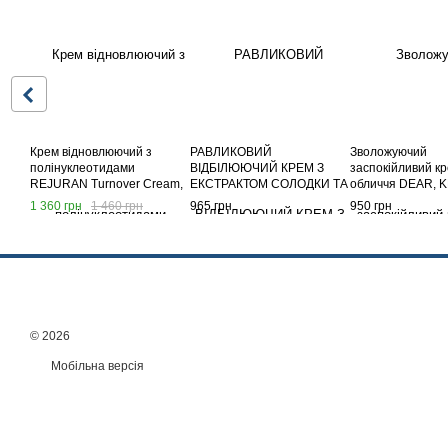
Крем відновлюючий з
РАВЛИКОВИЙ
Зволожуючий
полінуклеотидами
ВІДБІЛЮЮЧИЙ КРЕМ З
заспокійливий к
REJURAN Turnover Cream,
ЕКСТРАКТОМ СОЛОДКИ ТА
обличчя DEAR, 
50 мл
ГАМАМЕЛІСУ,
Midnight Blue Ca
1 360 грн
1 460 грн
965 грн
950 грн
НІАЦИНАМІДОМ,
Cream, 60 мл
СКВАЛЕНОМ LE'SKIN
SECRET WHITENING
CREAM 50 G
© 2026
Мобільна версія