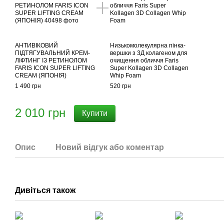
АНТИВІКОВИЙ
Низькомолекулярна пінка-
ПІДТЯГУВАЛЬНИЙ КРЕМ-
вершки з 3Д колагеном для
ЛІФТИНГ ІЗ РЕТИНОЛОМ
очищення обличчя Faris
FARIS ICON SUPER LIFTING
Super Kollagen 3D Collagen
CREAM (ЯПОНІЯ)
Whip Foam
1 490 грн
520 грн
2 010 грн
Купити
Опис
Новий відгук або коментар
Дивіться також