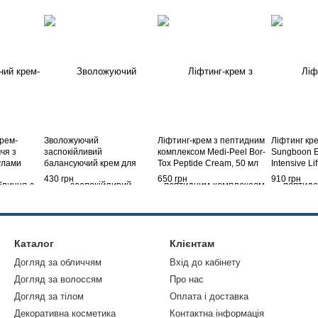
крем-
Зволожуючий
Ліфтинг-крем з пептидним
Ліфтинг кр
чя з
заспокійливий
комплексом Medi-Peel Bor-
Sungboon Ed
улами
балансуючий крем для
Tox Peptide Cream, 50 мл
Intensive L
A Retinal
обличчя з центеллою
430 грн
650 грн
910 грн
ooster,
Deoproce AC Cica Calming
Boosting Balancing Cream,
50 мл
Каталог
Клієнтам
Догляд за обличчям
Вхід до кабінету
Догляд за волоссям
Про нас
Догляд за тілом
Оплата і доставка
Декоративна косметика
Контактна інформація