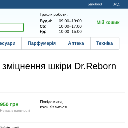
Бажання
Вхід
Графік роботи:
Будні:
09:00–19:00
Мій кошик
Сб:
10:00–17:00
Нд:
10:00–15:00
есуари
Парфумерія
Аптека
Техніка
 зміцнення шкіри Dr.Reborn
Повідомити,
950 грн
коли з'явиться
Немає в наявності
Зайдіть
, щоб