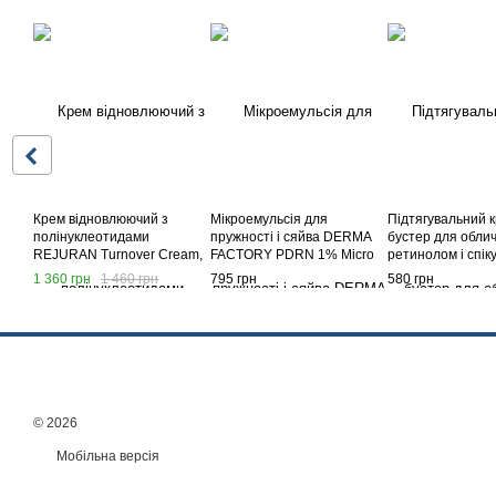
Крем відновлюючий з
Мікроемульсія для
Підтягувальний 
полінуклеотидами
пружності і сяйва DERMA
бустер для облич
REJURAN Turnover Cream,
FACTORY PDRN 1% Micro
ретинолом і спік
50 мл
Essence Cream - 30 мл
Celimax The Vita-
1 360 грн
1 460 грн
795 грн
580 грн
Shot Tightening B
15ml
© 2026
Мобільна версія