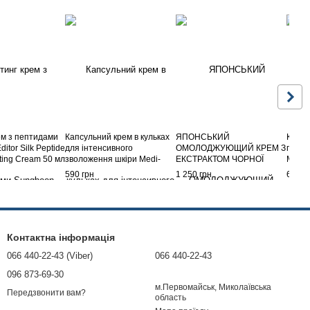
ем з пептидами
Капсульний крем в кульках
ЯПОНСЬКИЙ
Крем 
itor Silk Peptide
для інтенсивного
ОМОЛОДЖУЮЩИЙ КРЕМ З
гіалу
ifting Cream 50 мл
зволоження шкіри Medi-
ЕКСТРАКТОМ ЧОРНОЇ
MEDI-
Peel Power Aqua Cream, 50
ТРОЯНДИ – ЛАСТІК ВІД
Tea-T
590 грн
1 250 грн
690 г
мл
ЗМОРШОК FARIS BACCARA
ROSE
Контактна інформація
066 440-22-43 (Viber)
066 440-22-43
096 873-69-30
м.Первомайськ, Миколаївська
Передзвонити вам?
область