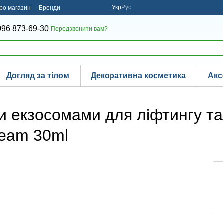
Укр
Рус
про магазин
Бренди
096 873-69-30
Передзвонити вам?
Догляд за тілом
Декоративна косметика
Акс
и екзосомами для ліфтингу та
ream 30ml