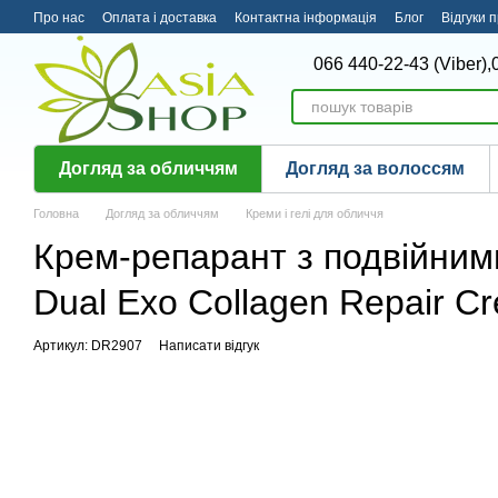
Перейти до основного контенту
Про нас
Оплата і доставка
Контактна інформація
Блог
Відгуки 
066 440-22-43 (Viber),
Догляд за обличчям
Догляд за волоссям
Головна
Догляд за обличчям
Креми і гелі для обличчя
Крем-репарант з подвійним
Dual Exo Collagen Repair C
Артикул: DR2907
Написати відгук