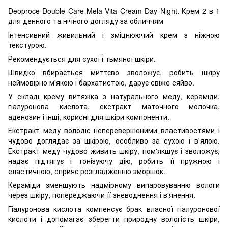
Deoproce Double Care Mela Vita Cream Day Night. Крем 2 в 1
для денного та нічного догляду за обличчям
Інтенсивний живильний і зміцнюючий крем з ніжною
текстурою.
Рекомендується для сухої і тьмяної шкіри.
Швидко вбирається миттєво зволожує, робить шкіру
неймовірно м'якою і бархатистою, дарує свіже сяйво.
У складі крему витяжка з натурального меду, кераміди,
гіалуронова кислота, екстракт маточного молочка,
аденозин і інші, корисні для шкіри компоненти.
Екстракт меду володіє неперевершеними властивостями і
чудово доглядає за шкірою, особливо за сухою і в'ялою.
Екстракт меду чудово живить шкіру, пом'якшує і зволожує,
надає підтягує і тонізуючу дію, робить її пружною і
еластичною, сприяє розгладженню зморшок.
Кераміди зменшують надмірному випаровуванню вологи
через шкіру, попереджаючи її зневоднення і в'янення.
Гіалуронова кислота компенсує брак власної гіалуронової
кислоти і допомагає зберегти природну вологість шкіри,