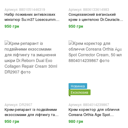
Артикул: 8801051446319
Артикул: 8806133614983
Набір поживних антивікових
Сонцезахисний веганський
мініатюр Su:m37 Losecsumma
крем з центелою Dr.Ceuracle
Elixir Gift Set 5 Items
Cica Regen Vegan Sun SPF 50+
950 грн
950 грн
PA++++, 50 мл
Новинка
Ексклюзив
Артикул: DR2907
Артикул: 8804014239867
Крем-репарант із подвійними
Крем коректор для обличчя
екзосомами для ліфтингу та
Coreana Orthia Age Spot
зміцнення шкіри Dr.Reborn Dual
Corrector Cream, 50 мл
950 грн
980 грн
Exo Collagen Repair Cream 30ml