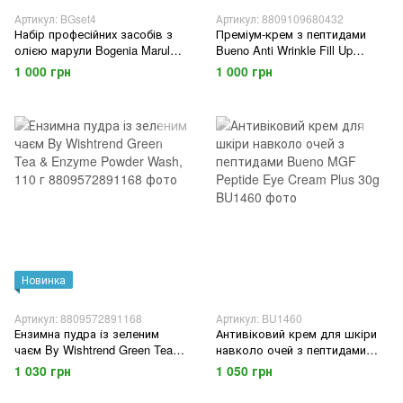
Артикул: BGset4
Артикул: 8809109680432
Набір професійних засобів з
Преміум-крем з пептидами
олією марули Bogenia Marula
Bueno Anti Wrinkle Fill Up
Hair Set (4 засоби)
Peptide Cream 80g
1 000 грн
1 000 грн
Новинка
Артикул: 8809572891168
Артикул: BU1460
Ензимна пудра із зеленим
Антивіковий крем для шкіри
чаєм By Wishtrend Green Tea &
навколо очей з пептидами
Enzyme Powder Wash, 110 г
Bueno MGF Peptide Eye Cream
1 030 грн
1 050 грн
Plus 30g