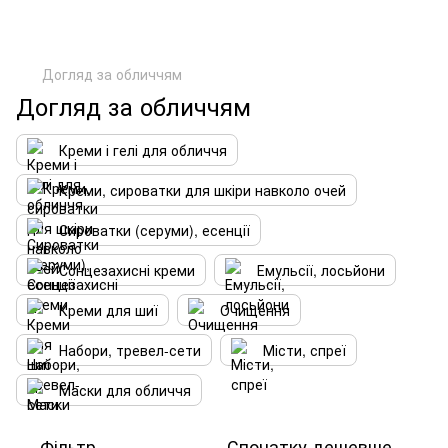
Догляд за обличчям
Догляд за обличчям
Креми і гелі для обличчя
Креми, сироватки для шкіри навколо очей
Сироватки (серуми), есенції
Сонцезахисні креми
Емульсії, лосьйони
Креми для шиї
Очищення
Набори, тревел-сети
Місти, спреї
Маски для обличчя
Фільтр
Спочатку дешевше