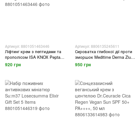
Артикул: 8801051463446
Артикул: 8806135245611
Ліфтинг крем з пептидами та
Сироватка глибокої дії проти
прополісом ISA KNOX Pepta
зморшок Meditime Derma Zium
Propolis Lifting Cream 50ml
Ampoule Serum 100ml
920 грн
950 грн