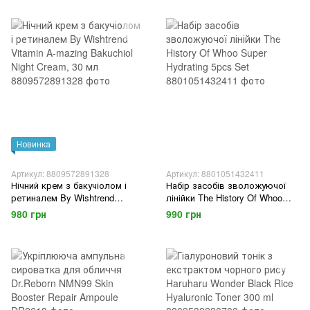
Новинка
Артикул: 8809572891328
Артикул: 8801051432411
Нічний крем з бакучіолом і
Набір засобів зволожуючої
ретиналем By Wishtrend
лінійки The History Of Whoo
Vitamin A-mazing Bakuchiol
Super Hydrating 5pcs Set
980 грн
990 грн
Night Cream, 30 мл