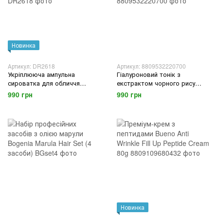
Новинка
Артикул: DR2618
Артикул: 8809532220700
Укріплююча ампульна
Гіалуроновий тонік з
сироватка для обличчя
екстрактом чорного рису
Dr.Reborn NMN99 Skin Booster
Haruharu Wonder Black Rice
990 грн
990 грн
Repair Ampoule
Hyaluronic Toner 300 ml
Новинка