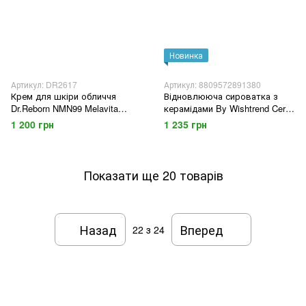
Новинка
Артикул: DR2617
Артикул: 8809572891380
Крем для шкіри обличчя
Відновлююча сироватка з
Dr.Reborn NMN99 Melavita
керамідами By Wishtrend Cera-
Brightening Cream
barrier Soothing Ampoule, 30 мл
1 200 грн
1 235 грн
Показати ще 20 товарів
Назад
Вперед
22
з 24