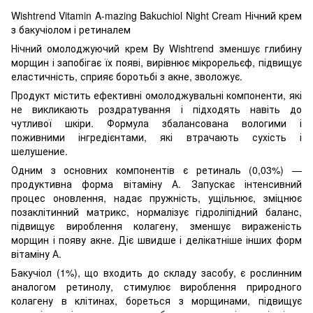
Wishtrend Vitamin A-mazing Bakuchiol Night Cream Нічний крем
з бакучіолом і ретиналем
Нічний омолоджуючий крем By Wishtrend зменшує глибину
морщин і запобігає їх появі, вирівнює мікрорельєф, підвищує
еластичність, сприяє боротьбі з акне, зволожує.
Продукт містить ефективні омолоджувальні компоненти, які
не викликають роздратування і підходять навіть до
чутливої шкіри. Формула збалансована вологими і
поживними інгредієнтами, які втрачають сухість і
шелушение.
Одним з основних компонентів є ретиналь (0,03%) —
продуктивна форма вітаміну А. Запускає інтенсивний
процес оновлення, надає пружність, ущільнює, зміцнює
позаклітинний матрикс, нормалізує гідроліпідний баланс,
підвищує вироблення колагену, зменшує вираженість
морщин і появу акне. Діє швидше і делікатніше інших форм
вітаміну А.
Бакучіол (1%), що входить до складу засобу, є рослинним
аналогом ретинолу, стимулює вироблення природного
колагену в клітинах, бореться з морщинами, підвищує