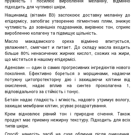
пружність і посилює вироблення меланіну, відмінно
підходить для чутливої шкіри.
Ніацинамід (вітамін B3) заспокоює доставку меланіну до
епідермісу, запобігає утворенню пігментних плям, знижує
чутливість до зовнішніх подразників, вирівнює тон, сприяє
виробленню колагену та підвищує щільність.
Масло макадамского ореха відмінно впитується,
увлажняет, смягчает и питает. До складу масла входить
більше 80% ненасичених жирних кислот, схожих на жири,
що містяться в нашому епідермісі.
Аденозин — один із самих прогресивних інгредієнтів нового
покоління. Ефективно бореться з морщинами, надаючи
потужну цитопротекторну дію і захищаючи клітини від
окислення, надає вплив на синтез проколагена 1,
відповідального за стійкість і тонус.
Бетаїн надає гладкість і м'якість, надовго утримує вологу,
захищає мембрани клітин, усуває роздратування.
Крем відновлює рівний тон і природне січення. Також
продукт має приємну нежирну текстуру. Підходить для всіх
типів шкіри.
Спосіб: нанесіть засіб на сухе обличчя після очищення,