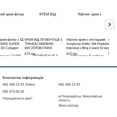
крем-філер з 3Д
КРЕМ ВІД ПІГМЕНТАЦІЇ З
Ліфтинг крем з пептидами
Антив
 FARIS SUPER
ТРАНЕКСАМОВОЮ
Sungboon Editor Silk Peptide
крем 
3D Collagen
КИСЛОТОЮ FARIS
Intensive Lifting Cream 50 мл
шовко
m, 30 мл
SPOTWISE ADVANCED
Age T
675 грн
910 грн
590 г
MELASMA AND DARK SPOT
CREAM (ЯПОНІЯ)
Контактна інформація
066 440-22-43 (Viber)
066 440-22-43
096 873-69-30
м.Первомайськ, Миколаївська
Передзвонити вам?
область
Мапа проїзду