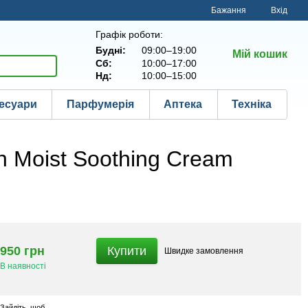
Бажання
Вхід
Графік роботи:
Будні:
09:00–19:00
Мій кошик
Сб:
10:00–17:00
Нд:
10:00–15:00
есуари
Парфумерія
Аптека
Техніка
h Moist Soothing Cream
950 грн
Купити
Швидке
замовлення
В наявності
Зайдіть
, щоб