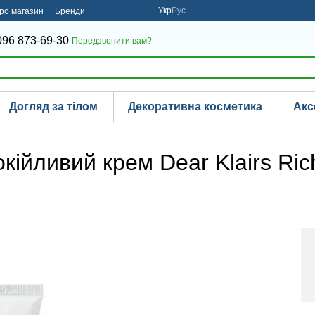
Укр
Рус
про магазин
Бренди
096 873-69-30
Передзвонити вам?
Догляд за тілом
Декоративна косметика
Акс
ійливий крем Dear Klairs Ric