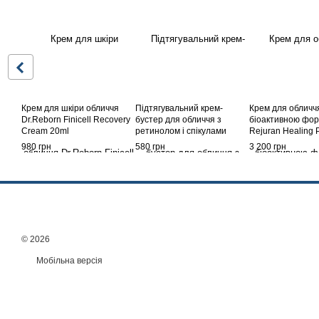
Крем для шкіри обличчя
Підтягувальний крем-
Крем для обличч
Dr.Reborn Finicell Recovery
бустер для обличчя з
біоактивною фо
Cream 20ml
ретинолом і спікулами
Rejuran Healing
Celimax The Vita-A Retinal
Activator Cream 
980 грн
580 грн
3 200 грн
Shot Tightening Booster,
15ml
© 2026
Мобільна версія