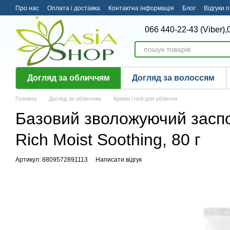
Перейти до основного контенту
Про нас
Оплата і доставка
Контактна інформація
Блог
Відгуки 
066 440-22-43 (Viber),
Догляд за обличчям
Догляд за волоссям
Головна
Догляд за обличчям
Креми і гелі для обличчя
Базовий зволожуючий заспок
Rich Moist Soothing, 80 г
Артикул: 8809572891113
Написати відгук