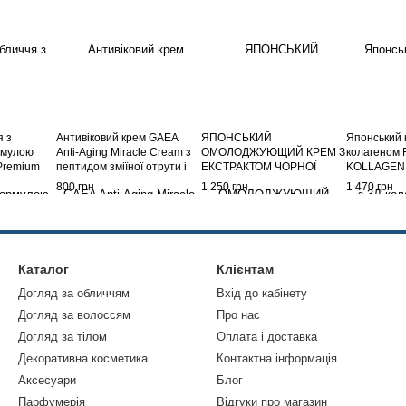
я з
Антивіковий крем GAEA
ЯПОНСЬКИЙ
Японський 
рмулою
Anti-Aging Miracle Cream з
ОМОЛОДЖУЮЩИЙ КРЕМ З
колагеном
 Premium
пептидом зміїної отрути і
ЕКСТРАКТОМ ЧОРНОЇ
KOLLAGEN 
50ml
ефектом ботоксу 50г
ТРОЯНДИ – ЛАСТІК ВІД
Filler Crea
800 грн
1 250 грн
1 470 грн
ЗМОРШОК FARIS BACCARA
ROSE
Каталог
Клієнтам
Догляд за обличчям
Вхід до кабінету
Догляд за волоссям
Про нас
Догляд за тілом
Оплата і доставка
Декоративна косметика
Контактна інформація
Аксесуари
Блог
Парфумерія
Відгуки про магазин