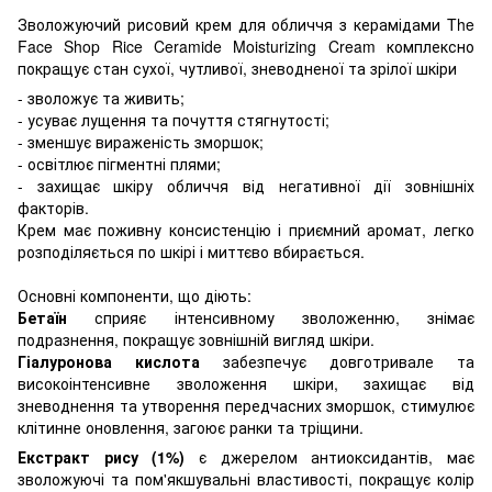
Зволожуючий рисовий крем для обличчя з керамідами The
Face Shop Rice Ceramide Moisturizing Cream комплексно
покращує стан сухої, чутливої, зневодненої та зрілої шкіри
- зволожує та живить;
- усуває лущення та почуття стягнутості;
- зменшує вираженість зморшок;
- освітлює пігментні плями;
- захищає шкіру обличчя від негативної дії зовнішніх
факторів.
Крем має поживну консистенцію і приємний аромат, легко
розподіляється по шкірі і миттєво вбирається.
Основні компоненти, що діють:
Бетаїн
сприяє інтенсивному зволоженню, знімає
подразнення, покращує зовнішній вигляд шкіри.
Гіалуронова кислота
забезпечує довготривале та
високоінтенсивне зволоження шкіри, захищає від
зневоднення та утворення передчасних зморшок, стимулює
клітинне оновлення, загоює ранки та тріщини.
Екстракт рису (1%)
є джерелом антиоксидантів, має
зволожуючі та пом'якшувальні властивості, покращує колір