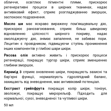
обличчя, освітлює пігментні плями, прискорює
регенеративні процеси в шкірних тканинах, надає
антивіковий ефект, сприяє розгладжуванню зморшок,
заспокоює подразнення.
Масло ши
має яскраво виражену пом'якшувальну дію,
прискорює ранозагоювання, сприяє більш швидкому
відновленню цілісності шкірного покриву, надає
омолоджуючу дію, знімає запалення, не забиває пори.
Лецитин є провідником, підвищуючи ступінь проникнення
інших компонентів у глибокі шари шкіри.
Рисова олія
активно живить і прискорює процеси
регенерації, покращує тургор шкіри, сприяє зменшенню
глибини зморшок.
Керамід 3
сприяє оновленню шкіри, покращують захисні та
бар'єрні функції, нормалізують гідроліпідний баланс,
захищають від зневоднення, має антивіковий потенціал.
Екстракт грейпфрута
покращує колір шкіри, тонізує,
зволожує, покращує мікрорельєф. Підходить для
нормальної, сухої, зневодненої та чутливої ​​шкіри.
50 мл