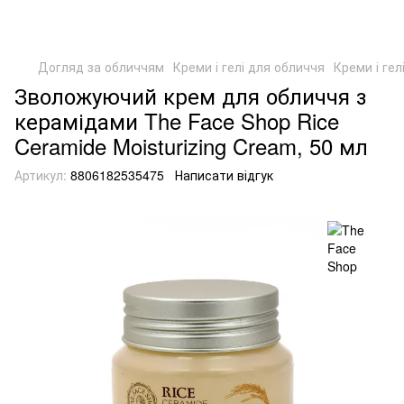
Догляд за обличчям
Креми і гелі для обличчя
Креми і ге
Зволожуючий крем для обличчя з
керамідами The Face Shop Rice
Ceramide Moisturizing Cream, 50 мл
Артикул:
8806182535475
Написати відгук