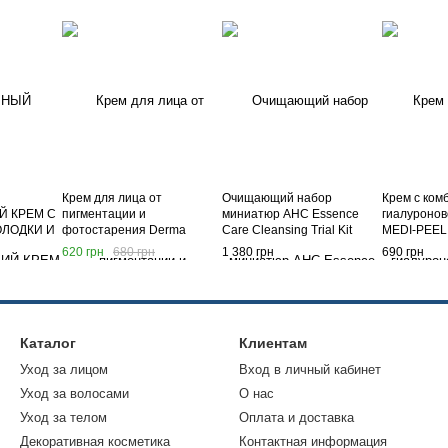
Крем для лица от
Очищающий набор
Крем с ком
 КРЕМ С
пигментации и
миниатюр AHC Essence
гиалуронов
ОЛОДКИ И
фотостарения Derma
Care Cleansing Trial Kit
MEDI-PEEL
Factory Tranexamic Acid 6%
(Oil+Water+Foam)
Tea-Tox Cr
620 грн
680 грн
1 380 грн
690 грн
М,
Cream
SKIN
ING
Каталог
Клиентам
Уход за лицом
Вход в личный кабинет
Уход за волосами
О нас
Уход за телом
Оплата и доставка
Декоративная косметика
Контактная информация