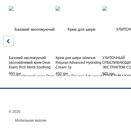
Базовий зволожуючий
Крем для шкіри обличчя
УЛИТОЧНЫЙ
заспокійливий крем Dear
Rejuran Advanced Hydrating
ОТБЕЛИВАЮЩИЙ
Klairs Rich Moist Soothing
Cream 7g
ЭКСТРАКТОМ С
Cream, 80 г
ГАМАМЕЛИСА,
950 грн
450 грн
965 грн
НИАЦИНАМИДО
СКВАЛЕНОМ LE'
SECRET WHITEN
CREAM 50 G
© 2026
Мобильная версия