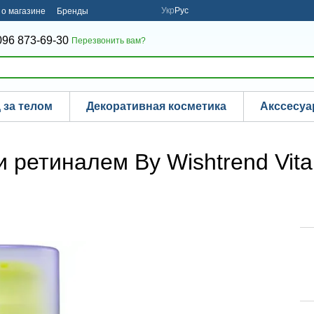
Укр
Рус
о магазине
Бренды
096 873-69-30
Перезвонить вам?
 за телом
Декоративная косметика
Акссесу
 ретиналем By Wishtrend Vita