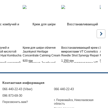
бучей и
Крем для шкіри обличчя
Восстанавливающий крем с
Укреп
ой кислотой
Jaunkyeol Heritage
микроиглами VT Cosmetics
лица 
 Hyal Kombucha
Concentrate Calming Cream
Reedle Shot Synergy Repair
Medi-
eam, 50 мл
50ml
Cream 300 50 мл
50 мл
920 грн
1 250 грн
590 г
Контактная информация
066 440-22-43 (Viber)
066 440-22-43
096 873-69-30
г. Первомайск, Николаевская
Перезвонить вам?
область