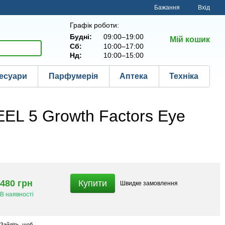
Бажання
Вхід
Графік роботи:
Будні:
09:00–19:00
Мій кошик
Сб:
10:00–17:00
Нд:
10:00–15:00
есуари
Парфумерія
Аптека
Техніка
EEL 5 Growth Factors Eye
480 грн
Купити
Швидке
замовлення
В наявності
Зайдіть
, щоб