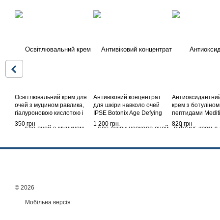
Освітлювальний крем для
Антивіковий концентрат
Антиоксидантний
очей з муцином равлика,
для шкіри навколо очей
крем з ботуліном
гіалуроновою кислотою і
IPSE Botonix Age Defying
пептидами Medit
пептидним комплексом
Eye Concentrate
Botalinum Derma
350 грн
1 200 грн
820 грн
Deoproce Whitening & Anti-
Cream 40 ml
Wrinkle Snail Eye Cream, 40
мл
© 2026
Мобільна версія