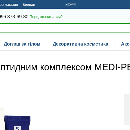
Укр
Рус
про магазин
Бренди
096 873-69-30
Передзвонити вам?
Догляд за тілом
Декоративна косметика
Акс
пептидним комплексом MEDI-P