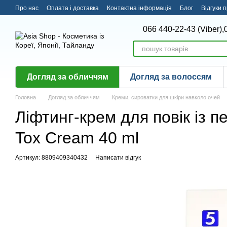
Перейти до основного контенту
Про нас
Оплата і доставка
Контактна інформація
Блог
Відгуки 
066 440-22-43 (Viber),
Догляд за обличчям
Догляд за волоссям
Головна
Догляд за обличчям
Креми, сироватки для шкіри навколо очей
Ліфтинг-крем для повік із 
Tox Cream 40 ml
Артикул: 8809409340432
Написати відгук