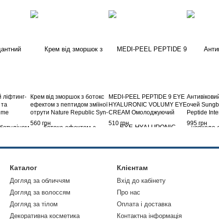
 ліфтинг-
Крем від зморшок з ботокс
MEDI-PEEL PEPTIDE 9 EYE
Антивікови
 та
ефектом з пептидом зміїної
HYALURONIC VOLUMY EYE
очей Sungbo
ime
отрути Nature Republic Syn-
CREAM Омолоджуючий
Peptide Int
 Zium
Ake Cream, 100 мл
крем для повік з пептидами,
30 мл
560 грн
510 грн
995 грн
40 мл.
Каталог
Клієнтам
Догляд за обличчям
Вхід до кабінету
Догляд за волоссям
Про нас
Догляд за тілом
Оплата і доставка
Декоративна косметика
Контактна інформація