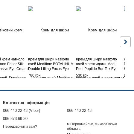
й крем навколо
Крем для шкіри навколо
Крем для шкіри навколо
ЯПОН
on Editor Silk
очей Meditime BOTALINUM
очей з пептидами Medi-
ПІДТ
ensive Eye Cream
Double Lifting Focus Eye
Peel Peptide Bor-Tox Eye
КОЛА
Cream, 30 мл
Cream 40ml
ВОДО
780 грн
530 грн
Ціну 
РЕТІ
CREA
Контактна інформація
066 440-22-43 (Viber)
066 440-22-43
096 873-69-30
м.Первомайськ, Миколаївська
Передзвонити вам?
область