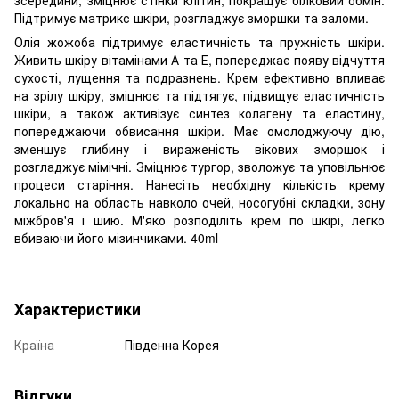
Підтримує матрикс шкіри, розгладжує зморшки та заломи.
Олія жожоба підтримує еластичність та пружність шкіри.
Живить шкіру вітамінами А та Е, попереджає появу відчуття
сухості, лущення та подразнень. Крем ефективно впливає
на зрілу шкіру, зміцнює та підтягує, підвищує еластичність
шкіри, а також активізує синтез колагену та еластину,
попереджаючи обвисання шкіри. Має омолоджуючу дію,
зменшує глибину і вираженість вікових зморшок і
розгладжує мімічні. Зміцнює тургор, зволожує та уповільнює
процеси старіння. Нанесіть необхідну кількість крему
локально на область навколо очей, носогубні складки, зону
міжбров'я і шию. М'яко розподіліть крем по шкірі, легко
вбиваючи його мізинчиками. 40ml
Характеристики
Країна
Південна Корея
Відгуки