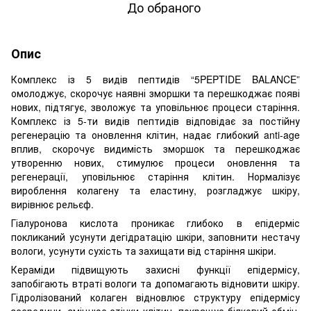
До обраного
Опис
Комплекс із 5 видів пептидів “5PEPTIDE BALANCE”
омолоджує, скорочує наявні зморшки та перешкоджає появі
нових, підтягує, зволожує та уповільнює процеси старіння.
Комплекс із 5-ти видів пептидів відповідає за постійну
регенерацію та оновлення клітин, надає глибокий anti-age
вплив, скорочує видимість зморшок та перешкоджає
утворенню нових, стимулює процеси оновлення та
регенерації, уповільнює старіння клітин. Нормалізує
вироблення колагену та еластину, розгладжує шкіру,
вирівнює рельєф.
Гіалуронова кислота проникає глибоко в епідерміс
покликаний усунути дегідратацію шкіри, заповнити нестачу
вологи, усунути сухість та захищати від старіння шкіри.
Кераміди підвищують захисні функції епідермісу,
запобігають втраті вологи та допомагають відновити шкіру.
Гідролізований колаген відновлює структуру епідермісу
зсередини, зміцнює стінки клітин, покращує білковий обмін.