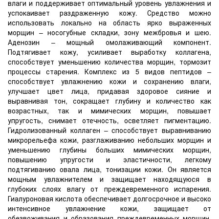
влаги и поддерживает оптимальный уровень увлажнения и
успокаивает раздраженную кожу. Средство можно
использовать локально на область ярко выраженных
морщин – носогубные складки, зону межбровья и шею.
Аденозин – мощный омолаживающий компонент.
Подтягивает кожу, усиливает выработку коллагена,
способствует уменьшению количества морщин, тормозит
процессы старения. Комплекс из 5 видов пептидов –
способствует увлажнению кожи и сохранению влаги,
улучшает цвет лица, придавая здоровое сияние и
выравнивая тон, сокращает глубину и количество как
возрастных, так и мимических морщин, повышает
упругость, снимает отечность, осветляет пигментацию.
Гидролизованный коллаген – способствует выравниванию
микрорельефа кожи, разглаживанию небольших морщин и
уменьшению глубины больших мимических морщин,
повышению упругости и эластичности, легкому
подтягиванию овала лица, тонизации кожи. Он является
мощным увлажнителем и защищает находящуюся в
глубоких слоях влагу от преждевременного испарения.
Гиалуроновая кислота обеспечивает долгосрочное и высоко
интенсивное увлажнение кожи, защищает от
обезвоживания и образования преждевременных морщин,