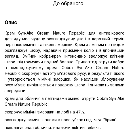
До обраного
Опис
Крем Syn-Ake Cream Nature Repablic для антивікового
догляду має чудову розгладжуючу дію і в короткий термін
вирівнює мімічні та вікові зморшки. Крем з зміїним пептидом
розгладжує шкіру, надаючи приємний колір і відпочивший
вигляд. Зміїний кобра-крем інтенсивно зволожує клітини
шкіри, підтримуючи водний баланс. Трипептид отрути кобри
в омолоджуючому кремі Cobra Syn-Ake Cream Nature
Republic скорочує частоту м'язового руху, в результаті якого
і утворюються мімічні зморшки. Як наслідок ,блокування
руху м'язів вирівнюється поверхня шкіри, і зникають заломи
зсередини.
Крем для обличчя з пептидами зміїної отрути Cobra Syn-Ake
Cream Nature Republic:
скорочує мімічні зморшки на лобі на 47%,
розгладжує мімічні заломи в носогубках і підтягує "брилі",
покращує овал обличчя, надаючи ліфтинг-ефект,