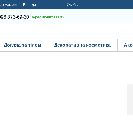
Укр
Рус
про магазин
Бренди
096 873-69-30
Передзвонити вам?
Догляд за тілом
Декоративна косметика
Акс