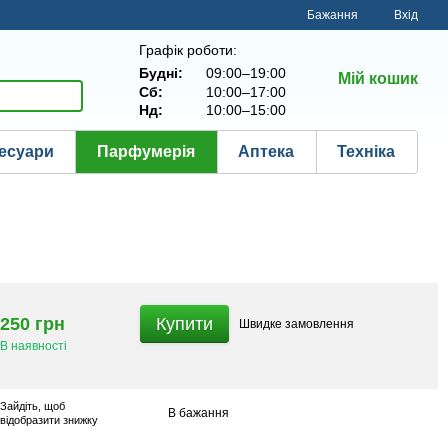
Бажання
Вхід
Графік роботи:
Будні:
09:00–19:00
Мій кошик
Сб:
10:00–17:00
Нд:
10:00–15:00
есуари
Парфумерія
Аптека
Техніка
250 грн
Купити
Швидке
замовлення
В наявності
Зайдіть
, щоб
В бажання
відобразити знижку