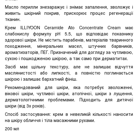
Масло перилли знезаражує і знімає запалення, зволожує і
живить шкірний покрив, прискорює процес регенерації
тканин.
Крем ILLIYOON Ceramide Ato Concentrate Cream має
слабокислу формулу рН 5.5, що відповідає показнику
здорової шкіри. Не містить парабенів, матеріалів тваринного
походження, мінеральних масел, штучних барвників,
ароматизаторів, ПЕГ. Призначений для догляду за чутливою,
сухою і пошкодженою шкірою, а так само при дерматитах.
Засіб має щільну текстуру, але не залишає відчуття
маслянистості або липкості, а повністю поглинається
шкірою і залишає бархатний фініш.
Рекомендований для шкіри, яка потребує зволоженні,
вікової шкіри, чутливої ​​шкіри, атопічної, шкіри з лущення,
дерматологічними проблемами. Підходить для дитячої
шкіри (від 3х років).
Спосіб застосування: крем в невеликій кількості наносити
на шкіру обличчя і тіла масажними рухами.
200 мл