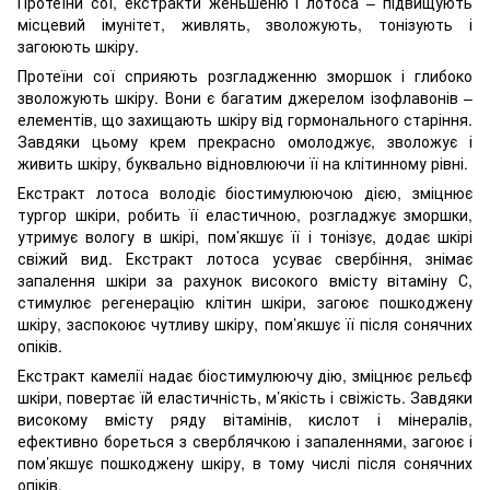
Протеїни сої, екстракти женьшеню і лотоса – підвищують
місцевий імунітет, живлять, зволожують, тонізують і
загоюють шкіру.
Протеїни сої сприяють розгладженню зморшок і глибоко
зволожують шкіру. Вони є багатим джерелом ізофлавонів –
елементів, що захищають шкіру від гормонального старіння.
Завдяки цьому крем прекрасно омолоджує, зволожує і
живить шкіру, буквально відновлюючи її на клітинному рівні.
Екстракт лотоса володіє біостимулюючою дією, зміцнює
тургор шкіри, робить її еластичною, розгладжує зморшки,
утримує вологу в шкірі, пом’якшує її і тонізує, додає шкірі
свіжий вид. Екстракт лотоса усуває свербіння, знімає
запалення шкіри за рахунок високого вмісту вітаміну С,
стимулює регенерацію клітин шкіри, загоює пошкоджену
шкіру, заспокоює чутливу шкіру, пом’якшує її після сонячних
опіків.
Екстракт камелії надає біостимулюючу дію, зміцнює рельєф
шкіри, повертає їй еластичність, м’якість і свіжість. Завдяки
високому вмісту ряду вітамінів, кислот і мінералів,
ефективно бореться з сверблячкою і запаленнями, загоює і
пом’якшує пошкоджену шкіру, в тому числі після сонячних
опіків.