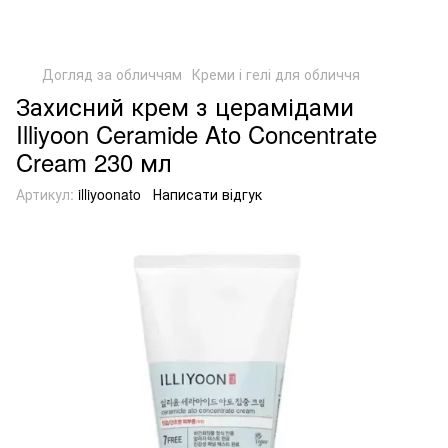
Догляд за обличчям
Креми і гелі для обличчя
Захисний крем з церамідами
Illiyoon Ceramide Ato Concentrate
Cream 230 мл
Артикул:
illiyoonato
Написати відгук