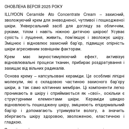
ОНОВЛЕНА ВЕРСІЯ 2025 РОКУ
ILLIYOON Ceramide Ato Concentrate Cream – захисний,
зволожуючий крем для зневодненої, чутливої ​​і пошкодженої
шкіри. Універсальний засіб для догляду за обличчям,
руками, тілом і навіть ніжною дитячою шкірою! Усуває
сухість і лущення, живить, пом’якшує і зволожує шкіру.
Зміцнює і відновлює захисний бар’єр, підвищує опірність
шкіри агресивним зовнішнім факторам.
Крем має імуностимулюючий ефект, активізує
відновлювальні процеси тканин, прибирає роздратування і
захищає від вільних радикалів.
Основа крему – капсульовані кераміди. Це особливі ліпідні
молекули, які є складовою частиною захисного бар’єру
шкіри, а так само клітинних мембран. Ці компоненти легко
проникають в шкіру і сприймаються як «свої», оскільки є
структурними елементами шкіри. Кераміди швидко
відновлюють пошкоджену шкіру, зміцнюють епідермальний
бар’єр і допомагають утримувати вологу, а значить
зберігають шкіру здоровою, зволоженою, еластичною і
гладкою.