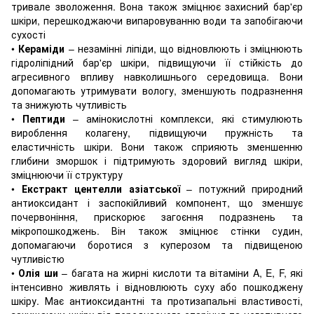
тривале зволоження. Вона також зміцнює захисний бар'єр
шкіри, перешкоджаючи випаровуванню води та запобігаючи
сухості
•
Кераміди
– незамінні ліпіди, що відновлюють і зміцнюють
гідроліпідний бар'єр шкіри, підвищуючи її стійкість до
агресивного впливу навколишнього середовища. Вони
допомагають утримувати вологу, зменшують подразнення
та знижують чутливість
•
Пептиди
– амінокислотні комплекси, які стимулюють
вироблення колагену, підвищуючи пружність та
еластичність шкіри. Вони також сприяють зменшенню
глибини зморшок і підтримують здоровий вигляд шкіри,
зміцнюючи її структуру
•
Екстракт центелли азіатської
– потужний природний
антиоксидант і заспокійливий компонент, що зменшує
почервоніння, прискорює загоєння подразнень та
мікропошкоджень. Він також зміцнює стінки судин,
допомагаючи боротися з куперозом та підвищеною
чутливістю
•
Олія ши
– багата на жирні кислоти та вітаміни A, E, F, які
інтенсивно живлять і відновлюють суху або пошкоджену
шкіру. Має антиоксидантні та протизапальні властивості,