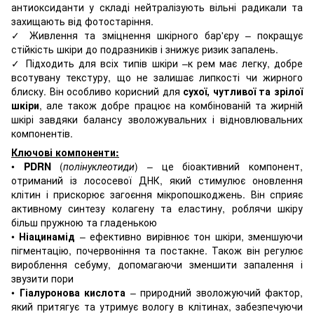
антиоксиданти у складі нейтралізують вільні радикали та
захищають від фотостаріння.
✓ Живлення та зміцнення шкірного бар'єру – покращує
стійкість шкіри до подразників і знижує ризик запалень.
✓ Підходить для всіх типів шкіри –к рем має легку, добре
всотувану текстуру, що не залишає липкості чи жирного
блиску. Він особливо корисний для
сухої, чутливої та зрілої
шкіри
, але також добре працює на комбінованій та жирній
шкірі завдяки балансу зволожувальних і відновлювальних
компонентів.
Ключові компоненти:
•
PDRN
(
полінуклеотиди
) – це біоактивний компонент,
отриманий із лососевої ДНК, який стимулює оновлення
клітин і прискорює загоєння мікропошкоджень. Він сприяє
активному синтезу колагену та еластину, роблячи шкіру
більш пружною та гладенькою
•
Ніацинамід
– ефективно вирівнює тон шкіри, зменшуючи
пігментацію, почервоніння та постакне. Також він регулює
вироблення себуму, допомагаючи зменшити запалення і
звузити пори
•
Гіалуронова кислота
– природний зволожуючий фактор,
який притягує та утримує вологу в клітинах, забезпечуючи