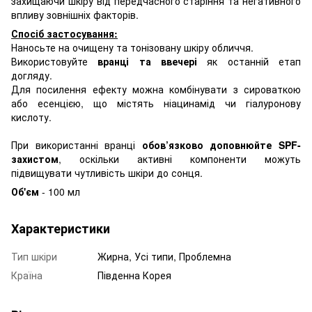
захищаючи шкіру від передчасного старіння та негативного
впливу зовнішніх факторів.
Спосіб застосування:
Наносьте на очищену та тонізовану шкіру обличчя.
Використовуйте
вранці та ввечері
як останній етап
догляду.
Для посилення ефекту можна комбінувати з сироваткою
або есенцією, що містять ніацинамід чи гіалуронову
кислоту.
При використанні вранці
обов’язково доповнюйте SPF-
захистом
, оскільки активні компоненти можуть
підвищувати чутливість шкіри до сонця.
Об'єм
- 100 мл
Характеристики
Тип шкіри
Жирна, Усі типи, Проблемна
Країна
Південна Корея