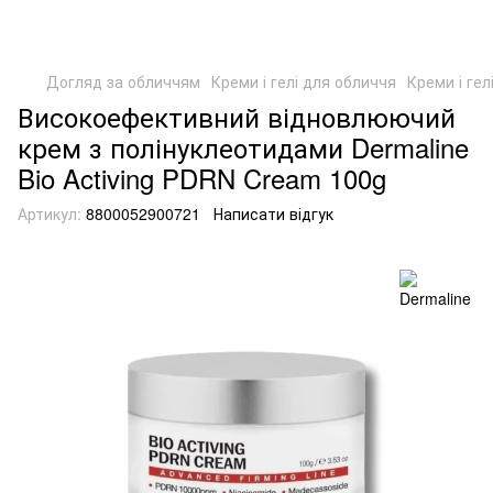
Догляд за обличчям
Креми і гелі для обличчя
Креми і гел
Високоефективний відновлюючий
крем з полінуклеотидами Dermaline
Bio Activing PDRN Cream 100g
Артикул:
8800052900721
Написати відгук