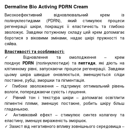
Dermaline Bio Activing PDRN Cream
Високоефективний відновлювальний крем із
полінуклеотидами (PDRN), який стимулює процеси
регенерації шкіри, покращує її еластичність та глибоко
зволожує. Завдяки потужному складу цей крем допомагає
боротися з віковими змінами, надає шкірі пружності та
сяйва.
Властивості та особливості:
✓ Відновлення та омолодження – крем
поєднує
PDRN
(полінуклеотиди)
та
пептиди
, які діють на
клітинному рівні, запускаючи процеси регенерації. Завдяки
цьому шкіра швидше оновлюється, зменшуються сліди
постакне, рубці, зморшки та пігментація.
✓ Глибоке зволоження – підтримує оптимальний рівень
вологи, попереджаючи сухість і лущення.
✓ Рівний тон і текстура шкіри – допомагає освітлити
пігментні плями, зменшує постакне, робить шкіру більш
гладенькою.
✓ Антивіковий ефект – стимулює синтез колагену та
еластину, зменшує вираженість зморшок.
✓ Захист від негативного впливу зовнішнього середовища –