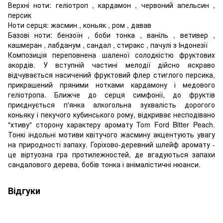
Верхні ноти: геліотроп , кардамон , червоний апельсин ,
персик
Ноти серця: жасмин , коньяк , ром , давав
Базові ноти: бензоїн , боби тонка , ваніль , ветивер ,
кашмеран , лабданум , сандал , стиракс , пачулі з Індонезії
Композиція переповнена шаленої солодкістю фруктових
акордів. У вступній частині мелодії дійсно яскраво
відчувається насичений фруктовий флер стиглого персика,
прикрашений пряними нотками кардамону і медового
геліотропа. Ближче до серця симфонії, до фруктів
приєднується п'янка алкогольна зухвалість дорогого
коньяку і пекучого кубинського рому, відкриває несподівано
"хтиву" сторону характеру аромату Tom Ford Bitter Peach.
Тонкі індольні мотиви квітучого жасмину акцентують увагу
на природності запаху. Горіхово-деревний шлейф аромату -
це віртуозна гра протилежностей, де вгадуються запахи
сандалового дерева, бобів тонка і анімалістичні нюанси.
Відгуки