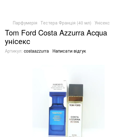
Парфумерія
Тестера Франція (40 мл)
Унісекс
Tom Ford Costa Azzurra Acqua
унісекс
Артикул:
costaazzurra
Написати відгук