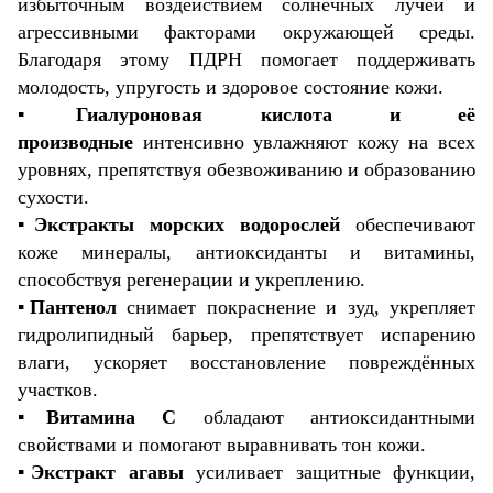
избыточным воздействием солнечных лучей и
агрессивными факторами окружающей среды.
Благодаря этому ПДРН помогает поддерживать
молодость, упругость и здоровое состояние кожи.
▪️
Гиалуроновая кислота и её
производные
интенсивно увлажняют кожу на всех
уровнях, препятствуя обезвоживанию и образованию
сухости.
▪️
Экстракты морских водорослей
обеспечивают
коже минералы, антиоксиданты и витамины,
способствуя регенерации и укреплению.
▪️
Пантенол
снимает покраснение и зуд, укрепляет
гидролипидный барьер, препятствует испарению
влаги, ускоряет восстановление повреждённых
участков.
▪️
Витамина C
обладают антиоксидантными
свойствами и помогают выравнивать тон кожи.
▪️
Экстракт агавы
усиливает защитные функции,