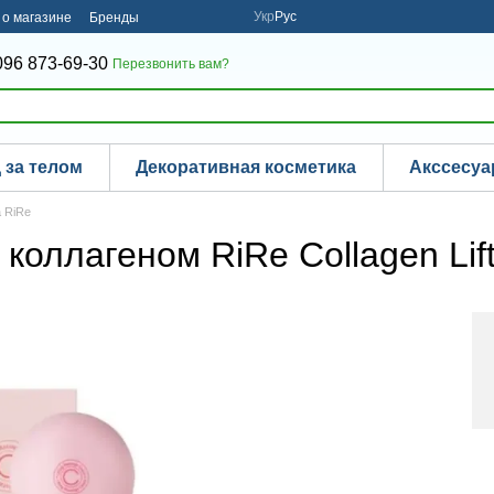
Укр
Рус
о магазине
Бренды
096 873-69-30
Перезвонить вам?
 за телом
Декоративная косметика
Акссесу
а RiRe
оллагеном RiRe Collagen Lift