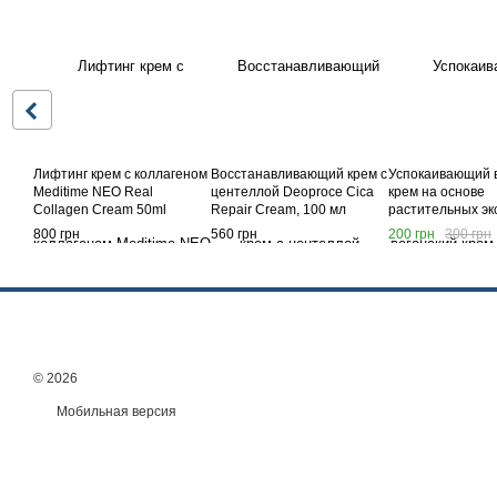
Лифтинг крем с коллагеном
Восстанавливающий крем с
Успокаивающий 
Meditime NEO Real
центеллой Deoproce Cica
крем на основе
Collagen Cream 50ml
Repair Cream, 100 мл
растительных эк
Deoproce Real F
800 грн
560 грн
200 грн
300 грн
Intensive Soothin
100 мл
© 2026
Мобильная версия