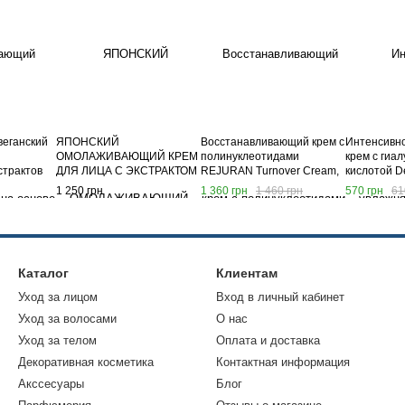
веганский
ЯПОНСКИЙ
Восстанавливающий крем с
Интенсивн
ОМОЛАЖИВАЮЩИЙ КРЕМ
полинуклеотидами
крем с гиа
страктов
ДЛЯ ЛИЦА С ЭКСТРАКТОМ
REJURAN Turnover Cream,
кислотой D
resh Vegan
ЧЕРНОЙ РОЗЫ – ЛАСТИК
50 мл
Water Plus 
1 250 грн
1 360 грн
1 460 грн
570 грн
61
g Cream,
ОТ МОРЩИН FARIS
BACCARA ROSE
Каталог
Клиентам
Уход за лицом
Вход в личный кабинет
Уход за волосами
О нас
Уход за телом
Оплата и доставка
Декоративная косметика
Контактная информация
Акссесуары
Блог