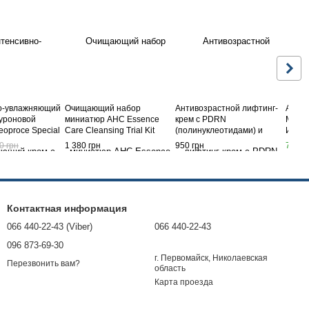
о-увлажняющий
Очищающий набор
Антивозрастной лифтинг-
Apoth
луроновой
миниатюр AHC Essence
крем с PDRN
Moist
eoproce Special
Care Cleansing Trial Kit
(полинуклеотидами) и
Инно
Cream, 100 мл
(Oil+Water+Foam)
экзосомами Medi-Peel Phyto
увлаж
0 грн
1 380 грн
950 грн
780 г
Exosome PDRN Lifting Shot
эффек
Cream
пита
Контактная информация
066 440-22-43 (Viber)
066 440-22-43
096 873-69-30
г. Первомайск, Николаевская
Перезвонить вам?
область
Карта проезда