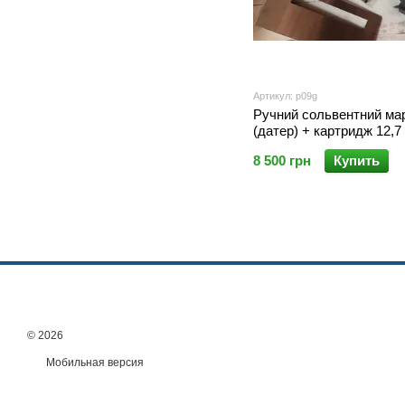
Артикул: p09g
Ручний сольвентний мар
(датер) + картридж 12,7
A — портативний принт
8 500 грн
Купить
маркування
© 2026
Мобильная версия