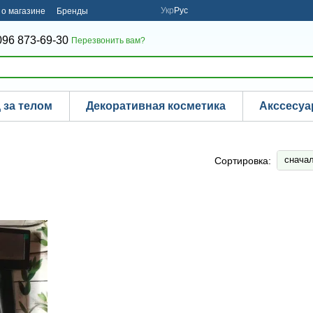
Укр
Рус
о магазине
Бренды
096 873-69-30
Перезвонить вам?
 за телом
Декоративная косметика
Акссесу
снача
Сортировка: