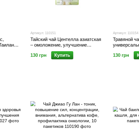
Артикул: 110151
Артикул: 110154
с,
Тайский чай Центелла азиатская
Травяной ча
 Таиланда
– омоложение, улучшение
универсаль
тиков
работы мозга, улучшение кожи,
улучшения 
130 грн
Купить
130 грн
15 пакетиков
пакетиков