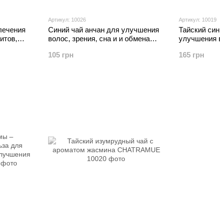
Артикул: 10026
Артикул: 10019
лечения
Синий чай анчан для улучшения
Тайский син
итов,
волос, зрения, сна и и обмена
улучшения в
веществ, 25 г
обмена веще
105 грн
165 грн