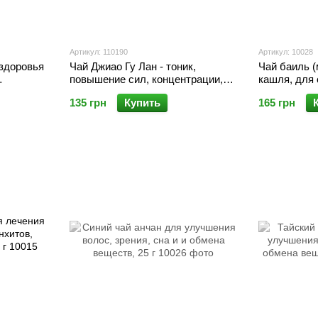
Артикул: 110190
Артикул: 10028
 здоровья
Чай Джиао Гу Лан - тоник,
Чай баиль (
повышение сил, концентрации,
кашля, для 
акетиков
внимания, альтернатива кофе,
пакетиков
135 грн
Купить
165 грн
профилактика онкологии, 10
пакетиков