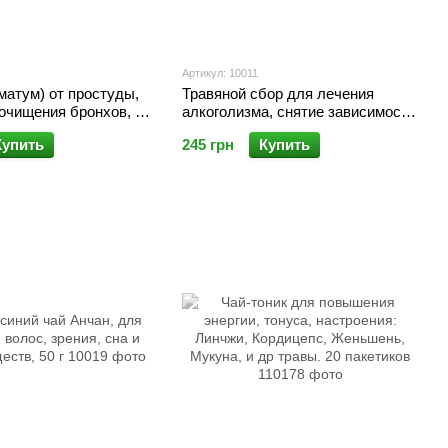
Артикул: 10011
матум) от простуды,
Травяной сбор для лечения
очищения бронхов, 20
алкоголизма, снятие зависимости
от алкоголя
Купить
245 грн
Купить