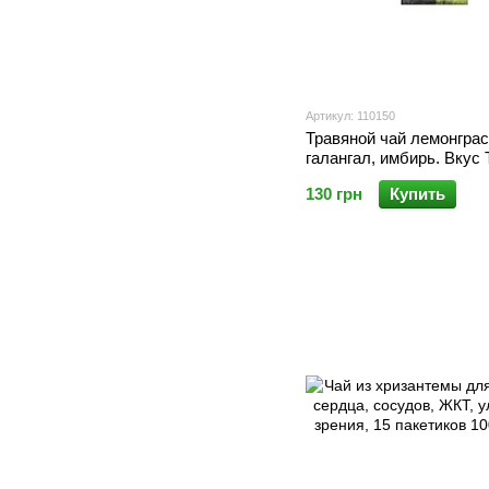
Артикул: 110150
Травяной чай лемонграс
галангал, имбирь. Вкус
и фитотерапия, 20 паке
130 грн
Купить