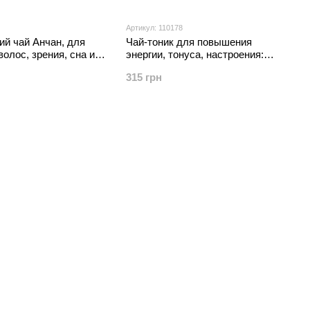
Артикул: 110178
ий чай Анчан, для
Чай-тоник для повышения
олос, зрения, сна и
энергии, тонуса, настроения:
ств, 50 г
Линчжи, Кордицепс, Женьшень,
315 грн
Мукуна, и др травы. 20 пакетиков