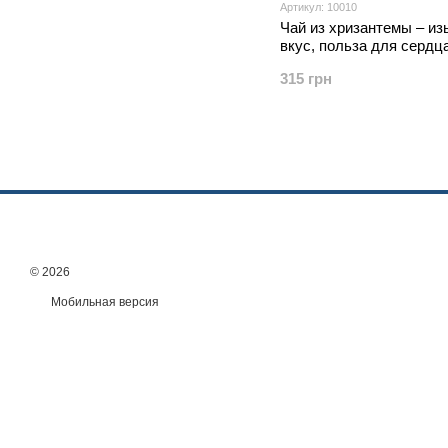
Артикул: 10010
Чай из хризантемы – и
вкус, польза для сердца
сосудов, ЖКТ, улучшени
315 грн
100 г
© 2026
Мобильная версия