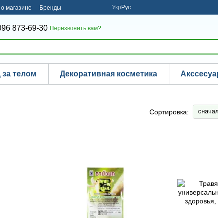
Укр
Рус
о магазине
Бренды
096 873-69-30
Перезвонить вам?
 за телом
Декоративная косметика
Акссесу
снача
Сортировка: