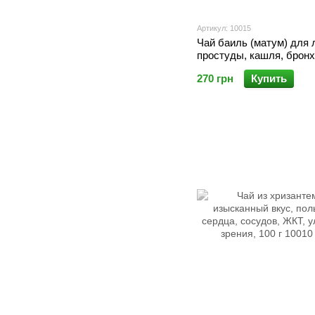
Артикул: 10015
Чай баиль (матум) для 
простуды, кашля, бронх
очищения бронхов,150 г
270 грн
Купить