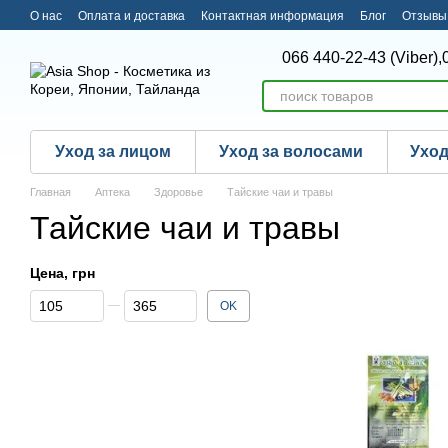
Перейти к основному контенту
О нас
Оплата и доставка
Контактная информация
Блог
Отзывы 
066 440-22-43 (Viber),
Уход за лицом
Уход за волосами
Уход
Главная
Аптека
Здоровье
Тайские чаи и травы
Тайские чаи и травы
Цена, грн
От Цена, грн
До Цена, грн
OK