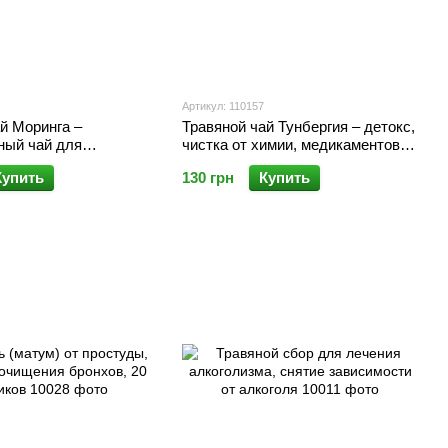
Артикул: 110157
й Моринга –
Травяной чай Тунбергия – детокс,
ный чай для
чистка от химии, медикаментов,
здоровья, 15
токсинов, 20 пакетиков
Купить
130 грн
Купить