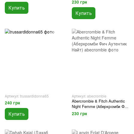
230 грн
Купить
Купить
Артикул: trussardidonna65
Артикул: abecrombie
Abercrombie & Fitch Authentic
240 грн
Night Femme (Аберкромби Фич
Аутентик Найт)
Купить
230 грн