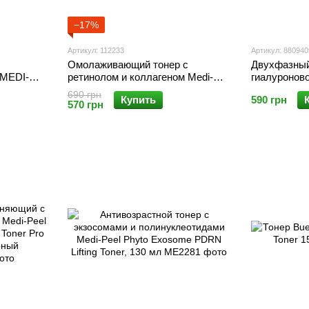
−17%
Артикул: 112233
Артикул: 88094
Омолаживающий тонер с
Двухфазный
 MEDI-
ретинолом и коллагеном Medi-
гиалуроново
sence
Peel Retinol Collagen Lifting Toner,
Hyal Kombuc
690 грн
Купить
590 грн
150 мл
ml
570 грн