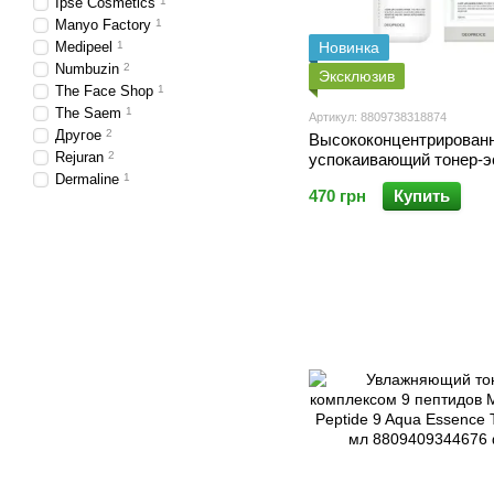
Ipse Cosmetics
1
Manyo Factory
1
Medipeel
1
Новинка
Numbuzin
2
Эксклюзив
The Face Shop
1
The Saem
1
Артикул: 8809738318874
Другое
2
Высококонцентрирован
Rejuran
2
успокаивающий тонер-э
центеллой Deoproce AC
Dermaline
1
470 грн
Купить
Calming Boosting 150ml