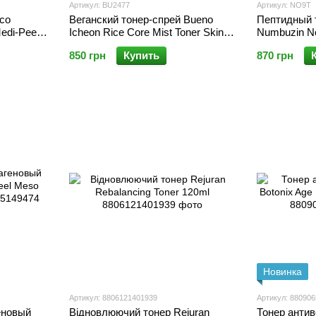
Артикул: BU2477
Артикул: NO9T
со
Веганский тонер-спрей Bueno
Пептидный 
edi-Peel
Icheon Rice Core Mist Toner Skin
Numbuzin N
oner 250
Booster 100ml
Boosting To
850 грн
Купить
870 грн
Новинка
Артикул: 8806121401939
Артикул: 88090
еновый
Відновлюючий тонер Rejuran
Тонер анти