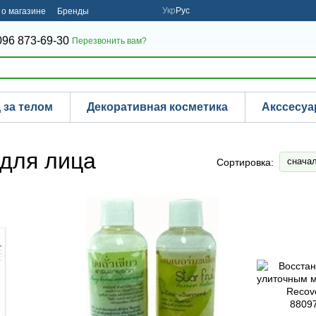
Укр
Рус
о магазине
Бренды
096 873-69-30
Перезвонить вам?
 за телом
Декоративная косметика
Акссесу
 для лица
снача
Сортировка: