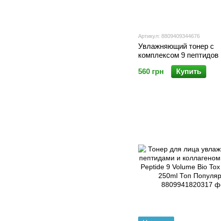
Артикул: 8809409344676
Увлажняющий тонер с
комплексом 9 пептидов
PEEL Peptide 9 Aqua Es
560 грн
Купить
Toner, 250 мл