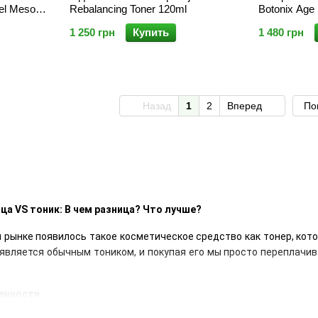
el Meso
Rebalancing Toner 120ml
Botonix Age 
1 250 грн
Купить
1 480 грн
Назад
1
2
Вперед
По
ца VS тоник: В чем разница? Что лучше?
м рынке появилось такое косметическое средство как тонер, кото
является обычным тоником, и покупая его мы просто переплачив
енности