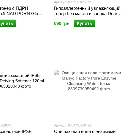
Артикул: 8809115025012
тонер с ПДРН
Гипоаллергенный увлажняющий
o.9 NAD PDRN Glow
тонер без масел и запаха Dear
ner 150 мл
Klairs Supple Preparation
Купить
890 грн
Купить
Unscented Toner, 180мл
65928043
Артикул: 8809730950492
возрастной IPSE
Очищающая вода с энзимами