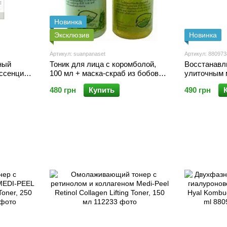
Новинка
Эксклюзив
Новинка
Артикул: suanpanaset
Артикул: 88097
ный
Тоник для лица с коромболой,
Восстанавл
ссенция с
100 мл + маска-скраб из бобов
улиточным 
 Cica
мунг (маш), 60 гр. Suanpana Set
Snail Recove
480 грн
Купить
490 грн
Star Fruit Toner Lotion+Mask And
Scrub Mung Beans