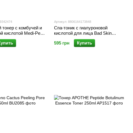
09342474
Артикул: 8806164173848
 тонер с комбучей и
Спа-тоник с гиалуроновой
й кислотой Medi-Peel
кислотой для лица Bad Skin
ha Tea-Tox Toner, 150
Hyaluronic Spa Toner 100 мл
Купить
595 грн
Купить