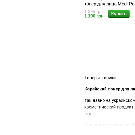
тонер для лица Medi-Pe
Collagen Toner 1000 ml
1 395 грн
Купить
1 100 грн
Тонеры, тоники
Корейский тонер для ли
так давно на украинско
косметический продукт 
это.
Тонер-косметика: особ