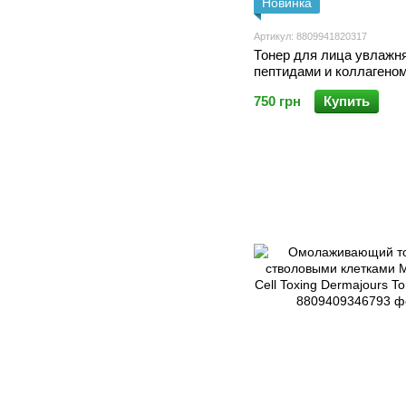
Новинка
Артикул: 8809941820317
Тонер для лица увлажн
пептидами и коллагеном
Peel Peptide 9 Volume Bi
750 грн
Купить
Toner Pro 250m