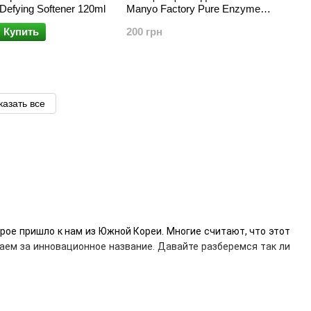
Defying Softener 120ml
Manyo Factory Pure Enzyme
Cleansing Water, 55 мл
Купить
200 грн
казать все
рое пришло к нам из Южной Кореи. Многие считают, что этот
аем за инновационное название. Давайте разберемся так ли