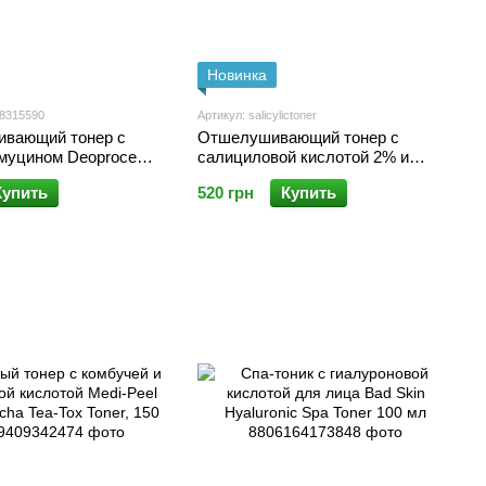
Новинка
38315590
Артикул: salicylictoner
ивающий тонер с
Отшелушивающий тонер с
муцином Deoproce
салициловой кислотой 2% и
ry Toner, 210 мл
ниацинамидом 2% для
Купить
520 грн
Купить
проблемной кожи, 120 мл