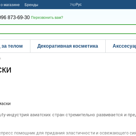
Укр
Рус
о магазине
Бренды
096 873-69-30
Перезвонить вам?
 за телом
Декоративная косметика
Акссесу
и
ски
маски
uty-индустрия азиатских стран стремительно развивается и пр
спресс помощник для придания эластичности и освежающего сия