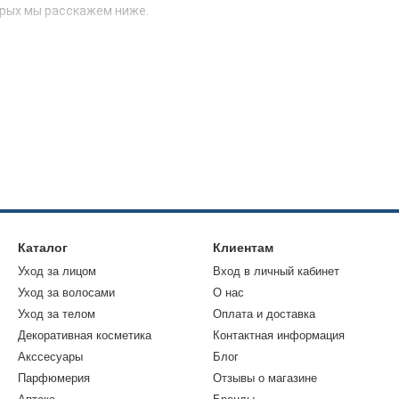
рых мы расскажем ниже.
 масок
ческие свойства альгинатных масок? Для начала нужно определит
масок
ческие свойства альгинатных масок? Для начала нужно определит
вных видов, каждый из которых подходит определенному типу ко
го баланса и сохранение влаги;
Каталог
Клиентам
Уход за лицом
Вход в личный кабинет
Уход за волосами
О нас
 «антистресс» благодаря главному компоненту ;
Уход за телом
Оплата и доставка
лез;
Декоративная косметика
Контактная информация
ботки коллагена, а значит повышение эластичности;
Акссесуары
Блог
 свежесть, легкое сияние и немедленное избавление от внешне
Парфюмерия
Отзывы о магазине