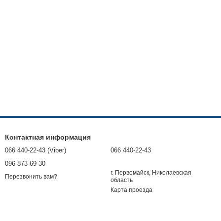
ься, какого эффекта вы от нее ожидаете.
ься, какого эффекта вы от нее ожидаете.
жи, приэтом сохраняя общий положительный результат:
Контактная информация
066 440-22-43 (Viber)
066 440-22-43
096 873-69-30
г. Первомайск, Николаевская
Перезвонить вам?
область
Карта проезда
 заметной усталости.