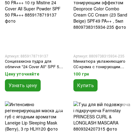
Артикул: 8859178719137
Артикул: 8809738315934-235
Сонцезахисна пудра для
Миниатюра увлажняющего
обличчя "24 Cover All" SPF 50
СС-крема с тонирующим
PA+++ 10 гр Mistine 24 Cover
эффектом Deoproce Color
Цену уточняйте
100 грн
All Super Powder SPF 50
Combo Cream CC Cream (23
PA+++
Sand Beige) SPF49 PA++ , 5мл
Узнать цену
Купить