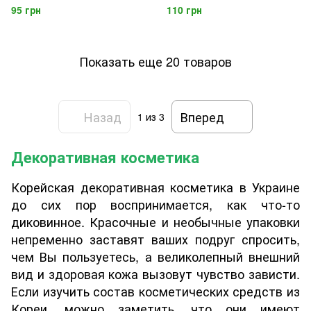
Sleeping Mask, 15 мл
Senana Marina Starry Sky
95 грн
110 грн
Discoloration Lip Balm, 1.7 гр
Показать еще 20 товаров
Назад
Вперед
1
из 3
Декоративная косметика
Корейская декоративная косметика в Украине
до сих пор воспринимается, как что-то
диковинное. Красочные и необычные упаковки
непременно заставят ваших подруг спросить,
чем Вы пользуетесь, а великолепный внешний
вид и здоровая кожа вызовут чувство зависти.
Если изучить состав косметических средств из
Кореи, можно заметить, что они имеют