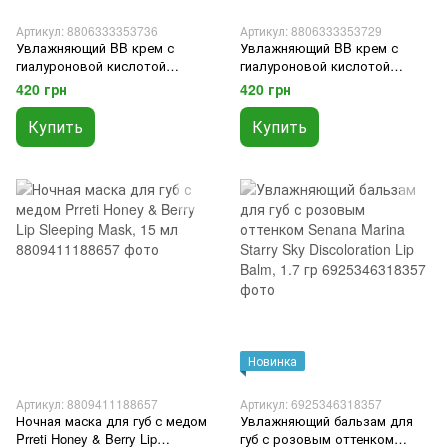
Артикул: 8806333353736
Артикул: 8806333353729
Увлажняющий BB крем с
Увлажняющий BB крем с
гиалуроновой кислотой
гиалуроновой кислотой
Missha M Perfect Cover BB
Missha M Perfect Cover BB
420 грн
420 грн
Cream SPF 42 PA+++ 23, 50 ml
Cream SPF 42 PA+++ 21, 50 ml
Купить
Купить
Новинка
Артикул: 8809411188657
Артикул: 6925346318357
Ночная маска для губ с медом
Увлажняющий бальзам для
Prreti Honey & Berry Lip
губ с розовым оттенком