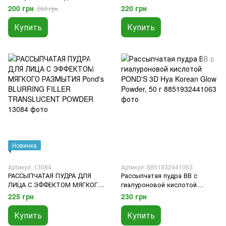
кислотой Cathy Doll 2%
Isolation, 40 мл
200 грн
220 грн
260 грн
Hyaluron Lip Mask Watermelon
4.5g
Купить
Купить
Новинка
Артикул: 13084
Артикул: 8851932441063
РАССЫПЧАТАЯ ПУДРА ДЛЯ
Рассыпчатая пудра ВВ с
ЛИЦА С ЭФФЕКТОМ МЯГКОГО
гиалуроновой кислотой
РАЗМЫТИЯ Pond's BLURRING
POND'S 3D Hya Korean Glow
225 грн
230 грн
FILLER TRANSLUCENT
Powder, 50 г
POWDER
Купить
Купить