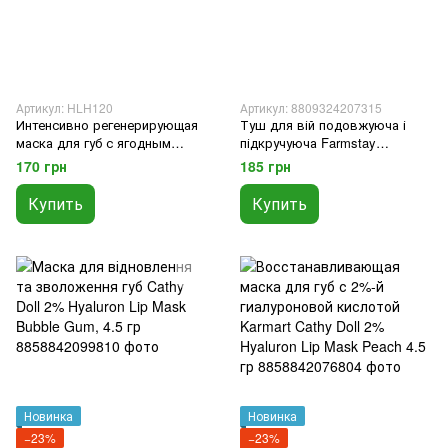
Артикул: HLH120
Артикул: 8809324207315
Интенсивно регенерирующая
Туш для вій подовжуюча і
маска для губ с ягодным
підкручуюча Farmstay
ароматом Laneige Lip Sleeping
PRINCESS CURL & LONGLASH
170 грн
185 грн
Mask (Berry), 3 гр
MASCARA
Купить
Купить
Новинка
Новинка
−23%
−23%