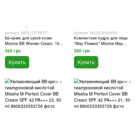
1
Артикул: 8859178708377
Артикул: 8855629008690
ББ-крем для сухой кожи
Компактная пудра для лица
Mistine BB Wonder Cream, 15
"May Flowers" Mistine May
мл
Flowers Triple Cover Powder
320 грн
350 грн
SPF 25 PA++ 10 гр
Купить
Купить