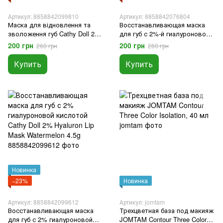
Артикул: 8858842099810
Артикул: 8858842076804
Маска для відновлення та
Восстанавливающая маска
зволоження губ Cathy Doll 2%
для губ с 2%-й гиалуроновой
Hyaluron Lip Mask Bubble Gum,
кислотой Karmart Cathy Doll
200 грн
200 грн
260 грн
260 грн
4.5 гр
2% Hyaluron Lip Mask Peach
4.5 гр
Купить
Купить
Новинка
−23%
Новинка
Артикул: 8858842099612
Артикул: jomtam
Восстанавливающая маска
Трехцветная база под макияж
для губ с 2% гиалуроновой
JOMTAM Contour Three Color