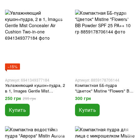
−15%
Артикул: 6941349377184
Артикул: 8859178706144
Увлажняющий кушон+пудра, 2
Компактная ББ-пудра
в 1, Images Gentle Mist
"Цветок" Mistine "Flowers" BB
Concealer Air Cushion Two-in-
Powder SPF 25 PA++ 10 гр
250 грн
300 грн
295 грн
one
Купить
Купить