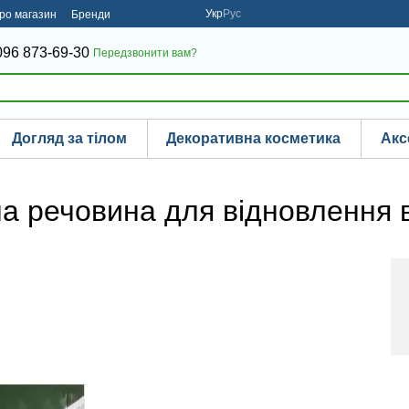
Укр
Рус
про магазин
Бренди
096 873-69-30
Передзвонити вам?
Догляд за тілом
Декоративна косметика
Акс
а речовина для відновлення в