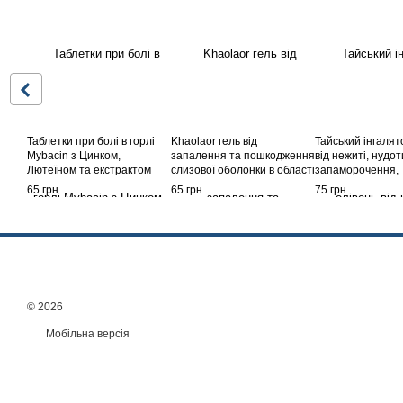
Таблетки при болі в горлі
Khaolaor гель від
Тайський інгалят
Mybacin з Цинком,
запалення та пошкодження
від нежиті, нудот
Лютеїном та екстрактом
слизової оболонки в області
запаморочення,
чорниці зі смаком чорної
рота та губ: стоматит,
неприємних запа
65 грн
65 грн
75 грн
смородини, 10 шт
герпес, рани, ангіна, саші 1
Sian
г
© 2026
Мобільна версія