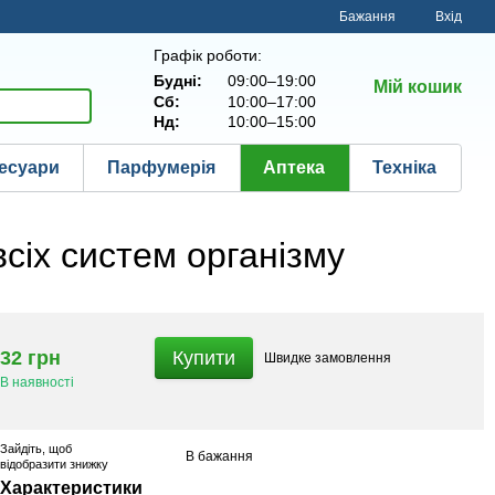
Бажання
Вхід
Графік роботи:
Будні:
09:00–19:00
Мій кошик
Сб:
10:00–17:00
Нд:
10:00–15:00
есуари
Парфумерія
Аптека
Техніка
сіх систем організму
32 грн
Купити
Швидке
замовлення
В наявності
Зайдіть
, щоб
В бажання
відобразити знижку
Характеристики