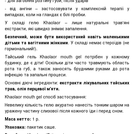
- для загоєння розтину губи, після ударів
- від ангіни – застосовувати у комплексній терапії у
випадках, коли на гландах є білі пробки.
У складі гелю Khaolaor – лише натуральні трав'яні
екстракти, які швидко знімає запалення.
Безпечний, може бути використаний навіть маленькими
дітьми та вагітними жінками
. У складі немає стероїдів (не
гормональний!).
Тайський гель Khaolaor mouth gel потрібен у кожному
будинку, де є діти! Оскільки діти часто травмують область
рота та губ, а також заносять брудними руками до рота
інфекцію та запальні процеси.
Основні діючі інгредієнти:
екстракти лікувальних тайських
трав, олія перцевої м'яти.
Khaolaor mouth gel спосіб застосування:
Невелику кількість гелю акуратно нанесіть тонким шаром на
уражену частину слизової після кожного їди і перед сном.
Маса нетто:
1 р.
Упаковка:
пакетик саше.