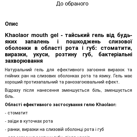
До обраного
Опис
Khaolaor mouth gel - тайський гель від будь-
яких запалень і пошкоджень слизової
оболонки в області рота і губ: стоматити,
виразки, укуси, розтину губ, бактеріальні
захворювання
Натуральний гель для ефективного загоєння виразок та
гнійних ран на слизових оболонках рота та язику. Гель має
хороший протизапальний та ранозагоювальний ефект.
Відразу після нанесення зменшується біль, зменшується
біль.
Області ефективного застосування гелю Khaolaor:
- стоматит
- заїди в куточках рота
- ранки, виразки на слизовій оболонці рота і губ