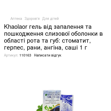
Аптека
Здоров'я
Для дітей
Khaolaor гель від запалення та
пошкодження слизової оболонки в
області рота та губ: стоматит,
герпес, рани, ангіна, саші 1 г
Артикул:
110163
Написати відгук