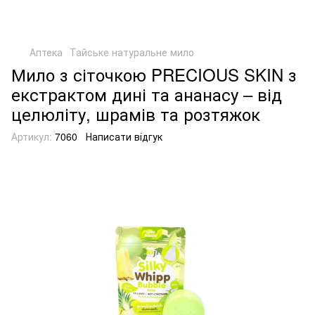
Аптека
Тайське натуральне мило
Мило з сіточкою PRECIOUS SKIN з
екстрактом дині та ананасу – від
целюліту, шрамів та розтяжок
Артикул:
7060
Написати відгук