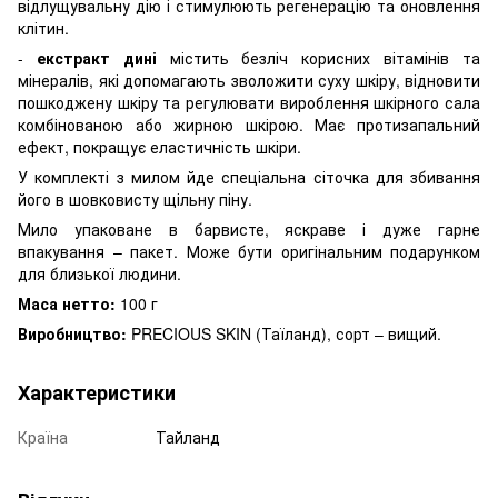
відлущувальну дію і стимулюють регенерацію та оновлення
клітин.
-
екстракт дині
містить безліч корисних вітамінів та
мінералів, які допомагають зволожити суху шкіру, відновити
пошкоджену шкіру та регулювати вироблення шкірного сала
комбінованою або жирною шкірою. Має протизапальний
ефект, покращує еластичність шкіри.
У комплекті з милом йде спеціальна сіточка для збивання
його в шовковисту щільну піну.
Мило упаковане в барвисте, яскраве і дуже гарне
впакування – пакет. Може бути оригінальним подарунком
для близької людини.
Маса нетто:
100 г
Виробництво:
PRECIOUS SKIN (Таїланд), сорт – вищий.
Характеристики
Країна
Тайланд