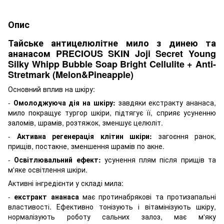
Опис
Тайське антицелюлітне мило з динею та
ананасом PRECIOUS SKIN Joji Secret Young
Silky Whipp Bubble Soap Bright Cellulite + Anti-
Stretmark (Melon&Pineapple)
Основний вплив на шкіру:
-
Омолоджуюча дія на шкіру:
завдяки екстракту ананаса,
мило покращує тургор шкіри, підтягує її, сприяє усуненню
заломів, шрамів, розтяжок, зменшує целюліт.
-
Активна регенерація клітин шкіри:
загоєння ранок,
прищів, постакне, зменшення шрамів по акне.
-
Освітлювальний ефект:
усунення плям після прищів та
м'яке освітлення шкіри.
Активні інгредієнти у складі мила:
-
екстракт ананаса
має протинабрякові та протизапальні
властивості. Ефективно тонізують і вітамінізують шкіру,
нормалізують роботу сальних залоз, має м'яку