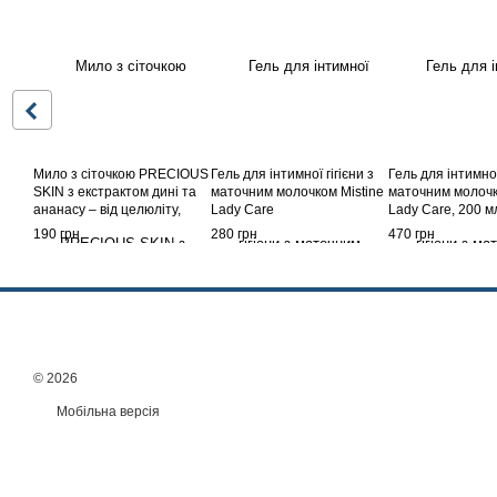
Мило з сіточкою PRECIOUS
Гель для інтимної гігієни з
Гель для інтимної 
SKIN з екстрактом дині та
маточним молочком Mistine
маточним молочк
ананасу – від целюліту,
Lady Care
Lady Care, 200 м
шрамів та розтяжок
190 грн
280 грн
470 грн
© 2026
Мобільна версія