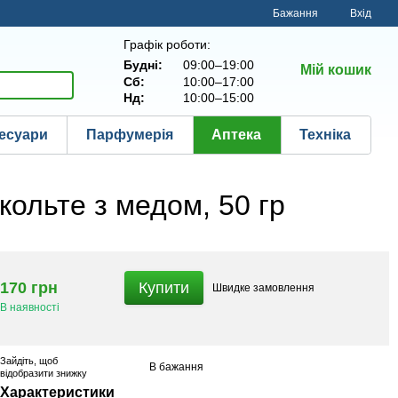
Бажання
Вхід
Графік роботи:
Будні:
09:00–19:00
Мій кошик
Сб:
10:00–17:00
Нд:
10:00–15:00
есуари
Парфумерія
Аптека
Техніка
кольте з медом, 50 гр
170 грн
Купити
Швидке
замовлення
В наявності
Зайдіть
, щоб
В бажання
відобразити знижку
Характеристики