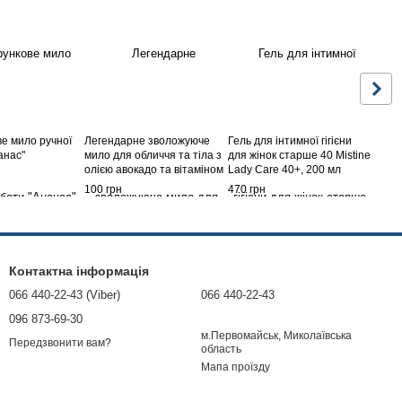
е мило ручної
Легендарне зволожуюче
Гель для інтимної гігієни
анас"
мило для обличчя та тіла з
для жінок старше 40 Mistine
олією авокадо та вітаміном
Lady Care 40+, 200 мл
Е Madame Heng, 50 г
100 грн
470 грн
Контактна інформація
066 440-22-43 (Viber)
066 440-22-43
096 873-69-30
м.Первомайськ, Миколаївська
Передзвонити вам?
область
Мапа проїзду