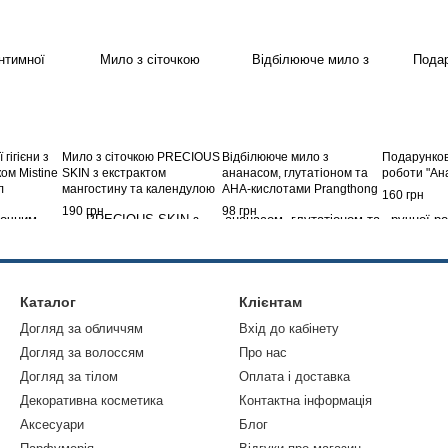
гігієни з
Мило з сіточкою PRECIOUS
Відбілююче мило з
Подарунков
ом Mistine
SKIN з екстрактом
ананасом, глутатіоном та
роботи "Ан
л
мангостину та календулою
AHA-кислотами Prangthong
160 грн
– від запалень, акне,
Soap House
190 грн
98 грн
постакне, тьмяності шкіри
Каталог
Клієнтам
Догляд за обличчям
Вхід до кабінету
Догляд за волоссям
Про нас
Догляд за тілом
Оплата і доставка
Декоративна косметика
Контактна інформація
Аксесуари
Блог