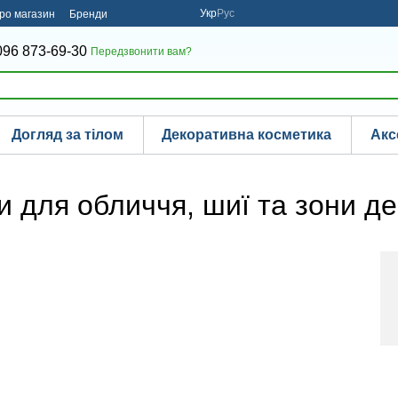
Укр
Рус
про магазин
Бренди
096 873-69-30
Передзвонити вам?
Догляд за тілом
Декоративна косметика
Акс
для обличчя, шиї та зони де