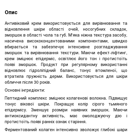
Опис
Антивіковий крем використовується для вирівнювання та
відновлення шкіри області очей, носогубних складок,
зморшок в області чола та губ. М'яка ніжна текстура засобу,
насичена висококонцентованими компонентами, швидко
вбирається та забезпечує інтенсивне розгладжування
зморшок та вирівнювання текстури. Маючи ефект-ліфтинг,
крем зміцнює епідерміс, освітлює його тон і протистоїть
появі зморшок. Продукт при регулярному використанні
відновлює гідроліпідний баланс, тонус втомленої, що
втратила пружність дерми. Використовується для шкіри
обличчя після 30 років.
Основні інгредієнти:
Пептидний комплекс зміцнює колагенові волокна. Підвищує
тонус вікової шкіри. Покращує колір сірого тьмяного
епідермісу. Зменшує розміри наявних зморшок. Маючи
антиоксидантну активність, має омолоджуючу дію і
протистоїть появі ранніх ознак старіння.
Ферментований колаген інтенсивно зволожує глибокі шари