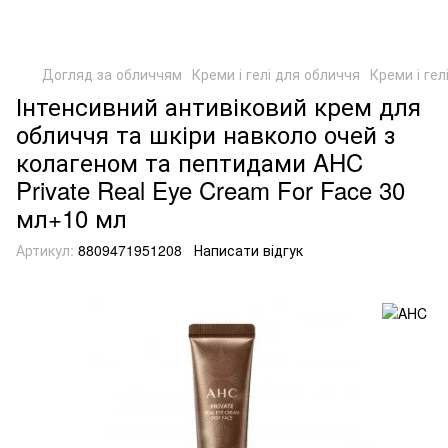
Догляд за обличчям
Креми і гелі для обличчя
Креми і ге
Інтенсивний антивіковий крем для
обличчя та шкіри навколо очей з
колагеном та пептидами AHC
Private Real Eye Cream For Face 30
мл+10 мл
Артикул:
8809471951208
Написати відгук