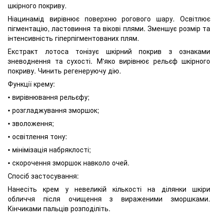
шкірного покриву.
Ніацинамід вирівнює поверхню рогового шару. Освітлює
пігментацію, ластовиння та вікові плями. Зменшує розмір та
інтенсивність гіперпігментованих плям.
Екстракт лотоса тонізує шкірний покрив з ознаками
зневоднення та сухості. М'яко вирівнює рельєф шкірного
покриву. Чинить регенеруючу дію.
Функції крему:
• вирівнювання рельєфу;
• розгладжування зморшок;
• зволоження;
• освітлення тону:
• мінімізація набряклості;
• скорочення зморшок навколо очей.
Спосіб застосування:
Нанесіть крем у невеликій кількості на ділянки шкіри
обличчя після очищення з вираженими зморшками.
Кінчиками пальців розподіліть.